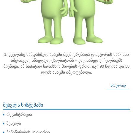
1. ყველაზე ხანდაზმულ ასაკში მეცნიერებათა დოქტორის ხარისხი
ამერიკელ სწავლულ-ქალბატონს – ელისაბედ ეიჩელბაუმს
მიენიჭა. ამ საპატიო ხარისხის მიღების დროს, იგი 90 წლისა და 58
დღის ასაკში იმყოფებოდა.
ᲡᲠᲣᲚᲐᲓ
ᲨᲔᲡᲕᲚᲐ ᲡᲘᲡᲢᲔᲛᲐᲨᲘ
რეგისტრაცია
შესვლა
ჩანაწერების
RSS-არხი