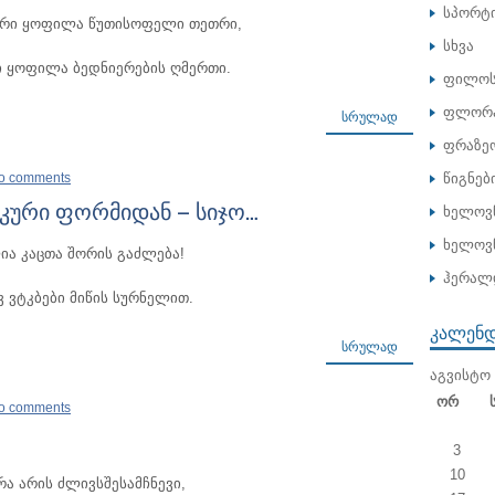
სპორტ
ერი ყოფილა წუთისოფელი თეთრი,
სხვა
ი ყოფილა ბედნიერების ღმერთი.
ფილოს
ფლორა
ᲡᲠᲣᲚᲐᲓ
ფრაზე
o comments
წიგნებ
კური ფორმიდან – სიჯო…
ხელოვ
ხელოვნ
ია კაცთა შორის გაძლება!
ჰერალ
ვ ვტკბები მიწის სურნელით.
ᲙᲐᲚᲔᲜ
ᲡᲠᲣᲚᲐᲓ
ᲐᲒᲕᲘᲡᲢᲝ 
Ორ
o comments
3
10
რა არის ძლივსშესამჩნევი,