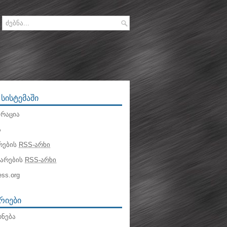
 ᲡᲘᲡᲢᲔᲛᲐᲨᲘ
რაცია
ა
რების
RSS-არხი
ტარების
RSS-არხი
ss.org
ᲠᲘᲔᲑᲘ
ნება