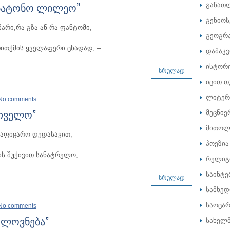
უბატონო ლილეო”
განათ
გენიოს
მარი,რა გზა ან რა ფანტომი,
გეოგრ
ითქმის ყველაფერი ცხადად, –
დამაკ
ისტორ
ᲡᲠᲣᲚᲐᲓ
იცით თ
ლიტერ
No comments
რთველო”
მეცნიე
მითოლ
საფიცარო დედასავით,
პოეზია
ის შუქივით სანატრელო,
რელიგ
საინტე
ᲡᲠᲣᲚᲐᲓ
სამხე
საოცარ
No comments
ელოვნება”
სახელ