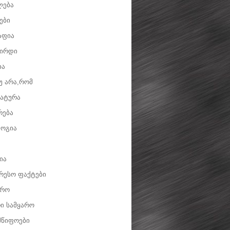
ლება
ები
აფია
ვირდი
ია
უ არა,რომ
ატურა
რება
ოგია
ია
რესო ფაქტები
დრო
ი სამყარო
მწიფოები