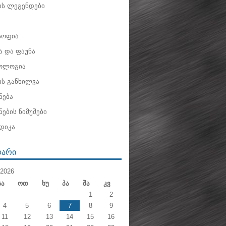
ის ლეგენდები
ოფია
 და ფაუნა
ოლოგია
ის განხილვა
ნება
ების ნიმუშები
დიკა
ᲓᲐᲠᲘ
2026
Სა
Ოთ
Ხუ
Პა
Შა
Კვ
1
2
4
5
6
7
8
9
11
12
13
14
15
16