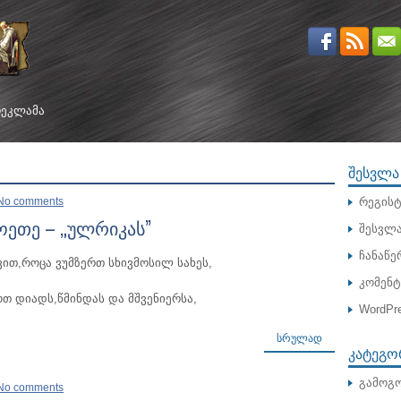
ᲔᲙᲚᲐᲛᲐ
ᲨᲔᲡᲕᲚᲐ
No comments
რეგისტ
ეთე – „ულრიკას”
შესვლ
ჩანაწე
ით,როცა ვუმზერთ სხივმოსილ სახეს,
კომენ
ოთ დიადს,წმინდას და მშვენიერსა,
WordPre
ᲡᲠᲣᲚᲐᲓ
ᲙᲐᲢᲔᲒᲝ
გამოგო
No comments