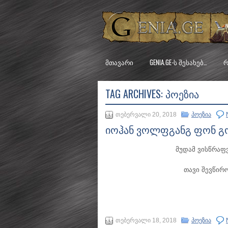
ᲛᲗᲐᲕᲐᲠᲘ
GENIA.GE-Ს ᲨᲔᲡᲐᲮᲔᲑ…
Რ
TAG ARCHIVES:
ᲞᲝᲔᲖᲘᲐ
თებერვალი 20, 2018
პოეზია
იოჰან ვოლფგანგ ფონ გო
მუდამ ვისწრაფვ
თავი შევწირ
თებერვალი 18, 2018
პოეზია