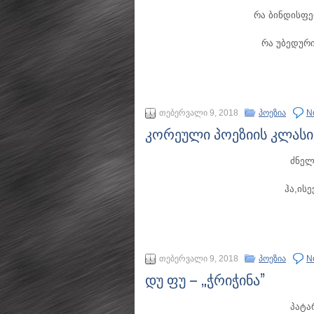
რა ბინდისფ
რა უბედურ
თებერვალი 9, 2018
პოეზია
N
კორეული პოეზიის კლასი
ძნელ
ჰა,ისე
თებერვალი 9, 2018
პოეზია
N
დუ ფუ – „ჭრიჭინა”
პატა