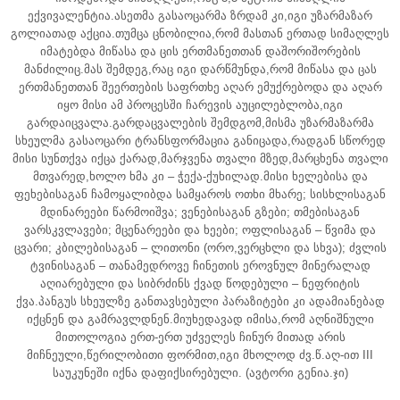
ექვივალენტია.ასეთმა გასაოცარმა ზრდამ კი,იგი უზარმაზარ
გოლიათად აქცია.თუმცა ცნობილია,რომ მასთან ერთად სიმაღლეს
იმატებდა მიწასა და ცის ერთმანეთთან დაშორიშორების
მანძილიც.მას შემდეგ,რაც იგი დარწმუნდა,რომ მიწასა და ცას
ერთმანეთთან შეერთების საფრთხე აღარ ემუქრებოდა და აღარ
იყო მისი ამ პროცესში ჩარევის აუცილებლობა,იგი
გარდაიცვალა.გარდაცვალების შემდგომ,მისმა უზარმაზარმა
სხეულმა გასაოცარი ტრანსფორმაცია განიცადა,რადგან სწორედ
მისი სუნთქვა იქცა ქარად,მარჯვენა თვალი მზედ,მარცხენა თვალი
მთვარედ,ხოლო ხმა კი – ჭექა-ქუხილად.მისი ხელებისა და
ფეხებისაგან ჩამოყალიბდა სამყაროს ოთხი მხარე; სისხლისაგან
მდინარეები წარმოიშვა; ვენებისაგან გზები; თმებისაგან
ვარსკვლავები; მცენარეები და ხეები; ოფლისაგან – წვიმა და
ცვარი; კბილებისაგან – ლითონი (ორო,ვერცხლი და სხვა); ძვლის
ტვინისაგან – თანამედროვე ჩინეთის ეროვნულ მინერალად
აღიარებული და სიბრძინს ქვად წოდებული – ნეფრიტის
ქვა.პანგუს სხეულზე განთავსებული პარაზიტები კი ადამიანებად
იქცნენ და გამრავლდნენ.მიუხედავად იმისა,რომ აღნიშნული
მითოლოგია ერთ-ერთ უძველეს ჩინურ მითად არის
მიჩნეული,წერილობითი ფორმით,იგი მხოლოდ ძვ.წ.აღ-ით III
საუკუნეში იქნა დაფიქსირებული. (ავტორი გენია.ჯი)