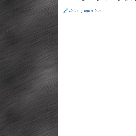
არა
,
თუ
,
იცით
,
რომ