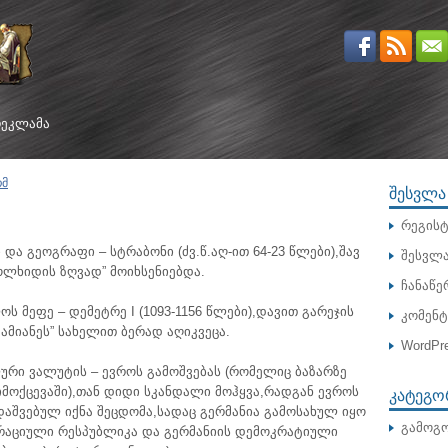
ᲔᲙᲚᲐᲛᲐ
ომ
ᲨᲔᲡᲕᲚᲐ
რეგისტ
და გეოგრაფი – სტრაბონი (ძვ.წ.აღ-ით 64-23 წლები),შავ
შესვლ
კოლხიდის ზღვად” მოიხსენიებდა.
ჩანაწე
ს მეფე – დემეტრე I (1093-1156 წლები),დავით გარეჯის
კომენ
ამიანეს” სახელით ბერად აღიკვეცა.
WordPre
ური ვალუტის – ევროს გამოშვებას (რომელიც ბაზარზე
ᲙᲐᲢᲔᲒᲝ
მოქცევაში),თან დიდი სკანდალი მოჰყვა,რადგან ევროს
დაშვებულ იქნა შეცდომა,სადაც გერმანია გამოსახულ იყო
გამოგო
რაციული რესპუბლიკა და გერმანიის დემოკრატიული