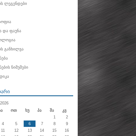
ის ლეგენდები
ოფია
 და ფაუნა
ოლოგია
ის განხილვა
ნება
ების ნიმუშები
დიკა
ᲓᲐᲠᲘ
2026
Სა
Ოთ
Ხუ
Პა
Შა
Კვ
1
2
4
5
6
7
8
9
11
12
13
14
15
16