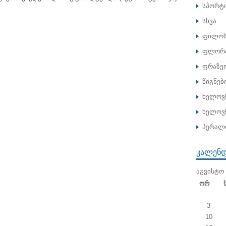
სპორტ
სხვა
ფილოს
ფლორა
ფრაზე
წიგნებ
ხელოვ
ხელოვნ
ჰერალ
ᲙᲐᲚᲔᲜ
ᲐᲒᲕᲘᲡᲢᲝ 
Ორ
3
10