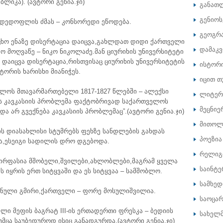
ბლიკა). (ავტორი გენია.ჯი)
განათ
გენიოს
 დედოფლის ძმას – კონსორედი ეწოდება.
გეოგრ
ცხო ენაზე დისერტაცია დაიცვა,გახლდათ დიდი ქართველი
დამაკ
ო მოღვაწე – ნიკო ნიკოლაძე.მან ციურიხის უნივერსიტეტი
 დაიცვა დისერტაცია,რისთვისაც ციურიხის უნივერსიტეტის
ისტორ
ტორის ხარისხი მიანიჭეს.
იცით თ
ელოს მთავარმართებელი 1817-1827 წლებში – ალექსი
ლიტერ
ს კავკასიის პრობლემა ფაქტობრივად საქართველოს
მეცნიე
ა არ გვექნება კავკასიის პრობლემაც”.(ავტორი გენია.ჯი)
მითოლ
ის დიასახლისი სტუმრებს ფეხზე სანდლების გახდას
პოეზია
ა,ესეიგი სადილის დრო დგებოდა.
რელიგ
ძვირფასია მშობელი,შვილები,ახლობლები,მაგრამ ყველა
საინტე
 იყრის ერთ სიტყვაში და ეს სიტყვაა – სამშობლო.
სამხე
ვნული გმირი,ქართველი – ფორე მოსულიშვილია.
საოცარ
ლი მეფის ბაგრატ III-ის ერთადერთი ფრესკა – ბედიის
სახელ
მცა საუბედუროდ ისიც განადგურდა.(ავტორი გენია.ჯი)