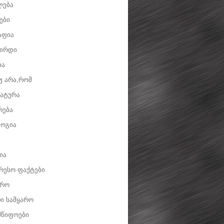
ლება
ები
აფია
ვირდი
ია
უ არა,რომ
ატურა
რება
ოგია
ია
რესო ფაქტები
დრო
ი სამყარო
მწიფოები