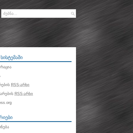
 ᲡᲘᲡᲢᲔᲛᲐᲨᲘ
რაცია
ა
რების
RSS-არხი
ტარების
RSS-არხი
ss.org
ᲠᲘᲔᲑᲘ
ნება