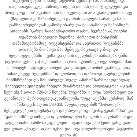
“ზეციური ვაჟის” წინაშე. (ავტორი გენია.ჯი) ამასთანავე იგი
თავისთავში გულისხმობდა იდეას,იმისას,რომ “ტიტულები და
პრივილეგიები” ადამიანებს მინიჭებოდათ არა დაბადებისთანავე
(მაგალითად “წარჩინებული გვარის შვილები),არამედ მათი
დამსახურებებიდან გამომდინარე და შესაბამისად ნებისმიერ
ადამიანს (გარდა საიმპერატორო ოჯახის წევრებისა),თავისი
ღვაწლის მიხედვით მიეღწია “პირველი მინისტრის”
თანამდებობამდე.”ლეგისტებმა” და საერთოდ “ლეგიზმმა”
აღიარება მოიპოვა მას შემდეგ,რაც თავად მოვიდა
ხელისუფლებაში – ცისა და ცინის ძველჩინურ სამთავროებში.
(ავტორი გენია.ჯი) აღსანიშნავია,რომ აღნიშნულ რეგიონებში მათ
შემოიღეს სასტიკი კანონები და დასჯები,კანონის დამრღვევთა
წინააღმდეგ.”ლეგიზმის” ფილოსოფიის ფართოდ გავრცელების
წინმსწრებად და მის პირველ “თვალსაჩინო” წარმომადგენლად
მიჩნეულია,უდიდესი ჩინელი მოაზროვნე და პოლიტიკოსი – გუან
ჩჟუი (ძვ.წ.აღ-ით 720-645 წლები).”ლეგიზმი” იყოფა “ადრინდელ და
გვიანდელ” პერიოდებად.გვიანდელმა “ლეგისტებმა”,კერძოდ: შან
იანმა (ძვ.წ.აღ-ით 390-338 წლები),ლეგიზმს “მორალური”
შეხედულებები დაუმატა და დაუახლოვა იგი “კონფუციანიზმსა” და
“დაოსიზმს”.აღნიშნული ფილოსოფიური სკოლის თვალსაჩინო და
გავლენიანი წარმომადგენლები სხვადასხვა ეპოქებში გახლდათ:
ვეი ლიაო-ცზი,ლი სი,შან ბუხაი და სხვა ფილოსოფოსები. (ავტორი
გენია.ჯი)