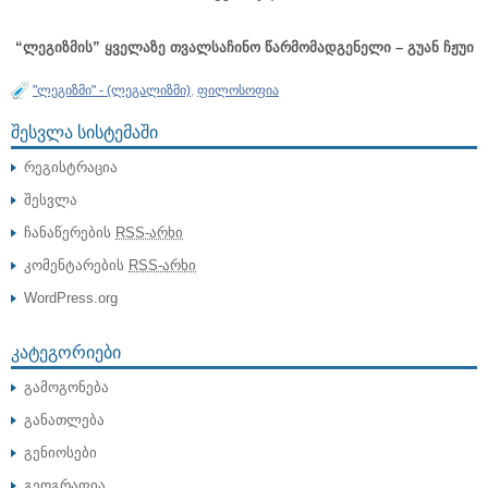
“ლეგიზმის” ყველაზე თვალსაჩინო წარმომადგენელი – გუან ჩჟუი
"ლეგიზმი" - (ლეგალიზმი)
,
ფილოსოფია
ᲨᲔᲡᲕᲚᲐ ᲡᲘᲡᲢᲔᲛᲐᲨᲘ
რეგისტრაცია
შესვლა
ჩანაწერების
RSS-არხი
კომენტარების
RSS-არხი
WordPress.org
ᲙᲐᲢᲔᲒᲝᲠᲘᲔᲑᲘ
გამოგონება
განათლება
გენიოსები
გეოგრაფია