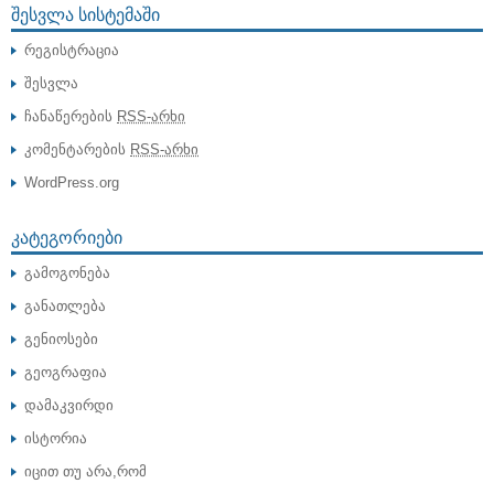
ᲨᲔᲡᲕᲚᲐ ᲡᲘᲡᲢᲔᲛᲐᲨᲘ
რეგისტრაცია
შესვლა
ჩანაწერების
RSS-არხი
კომენტარების
RSS-არხი
WordPress.org
ᲙᲐᲢᲔᲒᲝᲠᲘᲔᲑᲘ
გამოგონება
განათლება
გენიოსები
გეოგრაფია
დამაკვირდი
ისტორია
იცით თუ არა,რომ