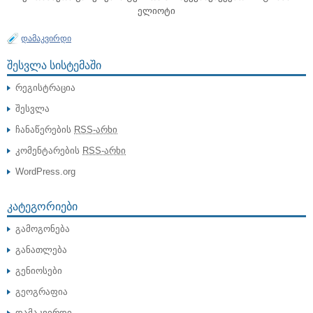
ელიოტი
დამაკვირდი
ᲨᲔᲡᲕᲚᲐ ᲡᲘᲡᲢᲔᲛᲐᲨᲘ
რეგისტრაცია
შესვლა
ჩანაწერების
RSS-არხი
კომენტარების
RSS-არხი
WordPress.org
ᲙᲐᲢᲔᲒᲝᲠᲘᲔᲑᲘ
გამოგონება
განათლება
გენიოსები
გეოგრაფია
დამაკვირდი