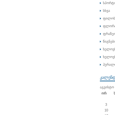
სპორტ
სხვა
ფილოს
ფლორა
ფრაზე
წიგნებ
ხელოვ
ხელოვნ
ჰერალ
ᲙᲐᲚᲔᲜ
ᲐᲒᲕᲘᲡᲢᲝ 
Ორ
3
10