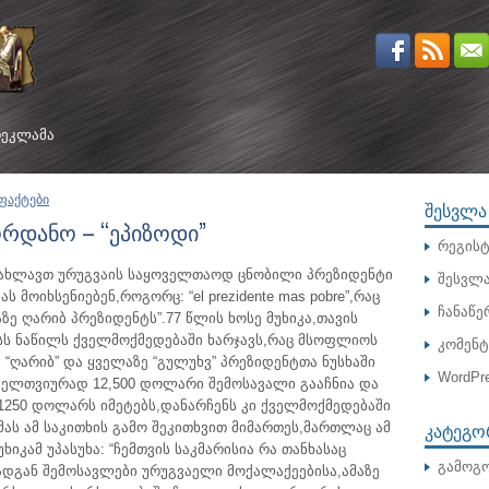
ᲔᲙᲚᲐᲛᲐ
ფაქტები
ᲨᲔᲡᲕᲚᲐ
ორდანო – “ეპიზოდი”
რეგისტ
ახლავთ ურუგვაის საყოველთაოდ ცნობილი პრეზიდენტი
შესვლ
 მოიხსენიებენ,როგორც: “el prezidente mas pobre”,რაც
ჩანაწე
აზე ღარიბ პრეზიდენტს”.
77 წლის ხოსე მუხიკა,თავის
სს ნაწილს ქველმოქმედებაში ხარჯავს,რაც მსოფლიოს
კომენ
 “ღარიბ” და ყველაზე “გულუხვ” პრეზიდენტთა ნუსხაში
WordPre
ოველთვიურად 12,500 დოლარი შემოსავალი გააჩნია და
1250 დოლარს იმეტებს,დანარჩენს კი ქველმოქმედებაში
ᲙᲐᲢᲔᲒᲝ
 მას ამ საკითხის გამო შეკითხვით მიმართეს,მართლაც ამ
უხიკამ უპასუხა: “ჩემთვის საკმარისია რა თანხასაც
გამოგო
ადგან შემოსავლები ურუგვაელი მოქალაქეებისა,ამაზე