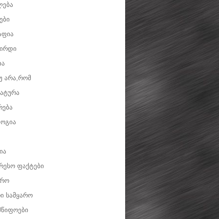
ლება
ები
აფია
ვირდი
ია
უ არა,რომ
ატურა
რება
ოგია
ია
რესო ფაქტები
დრო
ი სამყარო
მწიფოები