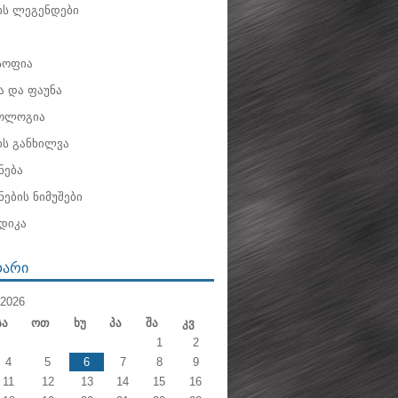
ის ლეგენდები
ოფია
 და ფაუნა
ოლოგია
ის განხილვა
ნება
ების ნიმუშები
დიკა
ᲓᲐᲠᲘ
2026
Სა
Ოთ
Ხუ
Პა
Შა
Კვ
1
2
4
5
6
7
8
9
11
12
13
14
15
16