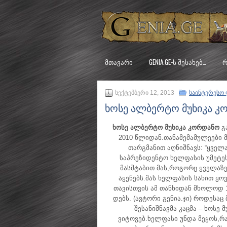
ᲛᲗᲐᲕᲐᲠᲘ
GENIA.GE-Ს ᲨᲔᲡᲐᲮᲔᲑ…
Რ
სექტემბერი 12, 2013
საინტერესო 
ხოსე ალბერტო მუხიკა კ
ხოსე ალბერტო მუხიკა კორდანო
გ
2010 წლიდან.თანამემამულეები მას
თარგმანით აღნიშნავს: “ყველ
საპრეზიდენტო ხელფასის უმეტე
მასშტაბით მას,როგორც ყველაზე
აყენებს.მას ხელფასის სახით ყ
თავისთვის ამ თანხიდან მხოლოდ 
დებს. (ავტორი გენია.ჯი) როდესაც
შესანიშნავმა კაცმა – ხოსე მ
ვიტოვებ.ხელფასი უნდა მეყოს,რ