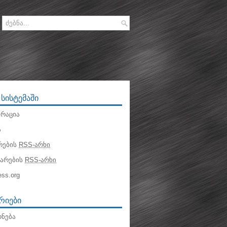
 ᲡᲘᲡᲢᲔᲛᲐᲨᲘ
რაცია
ა
რების
RSS-არხი
ტარების
RSS-არხი
ss.org
ᲠᲘᲔᲑᲘ
ნება