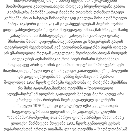
მიიღო,რომელიც თავის მხრივ ძველი არისტოკრატების
შთამომავალი გახლდათ.პიერი როდესაც სრულწლოვანი გახდა
გაემგზავრა პარიზში,სადაც ჩააბარა თეატრის დრამატურგიულ
კურსებზე,რისი სასტიკი წინააღმდეგიც გახლდა მისი აღმზრდელი
ბაბუა. (ავტორი გენია.ჯი) ამ გადაწყვეტილებამ პიერის ოჯახში
დიდი განხეთქილება შეიტანა.მიუხედავად ამისა,მან სწავლა მაინც
განაგრძო.მისი მასწავლებელი გახლდათ ცნობილი ფრანგი
მსახიობი შარლ დიულენი.მოგვიანებით კი სტაჟირებას გადის
თეატრალურ რეჟისორთან ჟან ვილართან.თეატრში პიერს დიდად
არ უმართლებდა,რადგან ყოველთვის მეორეხარისხოვან როლებს
აძლევდნენ.აღსანიშნავია,რომ პიერ რიშარი შესანიშნავი
მოცეკვავეც არის და იმის გამო,რომ თეატრში წარმატებას ვერ
მიაღწია,იძულებული იყო გამოსულიყო კაბარეებში,მუზიკ-ჰოლებში
და კაფე-თეატრებში,საიდანაც შემოსავლის წყაროს
შოულობდა.1967 წელს ფრანგმა რეჟისორმა ივ რობერმა,შეამჩნია
რა მისი ტალანტი,მიიწვია ფილმში – “დალოცვილი
ალექსანდრე”.ამ ფილმის გადაღების შემდეგ პიერი კიდევ არა
ერთხელ იქნა რობერის მიერ გადაღებულ ფილმებში
მიწვეული.1976 წელს კი გადაღებულ იქნა ყველასათვის
საყვარელ,ფრანსის ვებერის მიერ გადაღებულ ფილმში –
“სათამაშო”,რომელმაც არა მარტო ფილმს,არამედ მსახიობსაც
უდიდესი წარმატება მოუტანა.1981 წელს,გენიალურ ჟერარ
დეპარდიესთან ერთად ითამაშა დუეტი,ფილმში – “უიღბლოები”.ამ