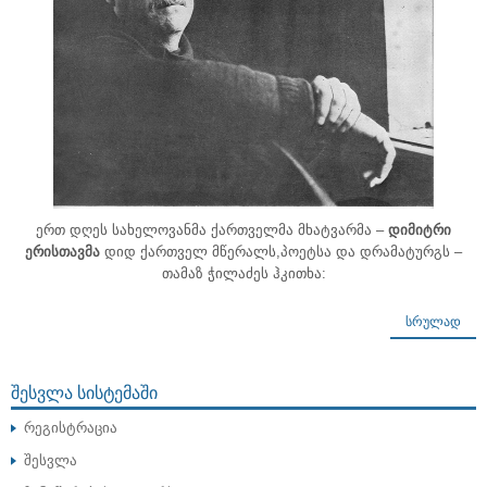
ერთ დღეს სახელოვანმა ქართველმა მხატვარმა –
დიმიტრი
ერისთავმა
დიდ ქართველ მწერალს,პოეტსა და დრამატურგს –
თამაზ ჭილაძეს ჰკითხა:
ᲡᲠᲣᲚᲐᲓ
ᲨᲔᲡᲕᲚᲐ ᲡᲘᲡᲢᲔᲛᲐᲨᲘ
რეგისტრაცია
შესვლა