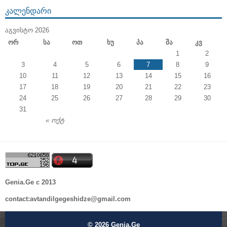
ᲙᲐᲚᲔᲜᲓᲐᲠᲘ
ᲐᲒᲕᲘᲡᲢᲝ 2026
Ორ
Სა
Ოთ
Ხუ
Პა
Შა
Კვ
1
2
3
4
5
6
7
8
9
10
11
12
13
14
15
16
17
18
19
20
21
22
23
24
25
26
27
28
29
30
31
« ოქტ
Genia.Ge c 2013
contact:avtandilgegeshidze@gmail.com
© 2026
Genia.Ge