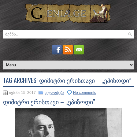
TAG ARCHIVES:
ᲓᲘᲛᲘᲢᲠᲘ ᲔᲠᲘᲡᲗᲐᲕᲘ – „ᲔᲞᲘᲖᲝᲓᲘ”
ივნისი 15, 2017
ხელოვნება
No comments
დიმიტრი ერისთავი – „ეპიზოდი”