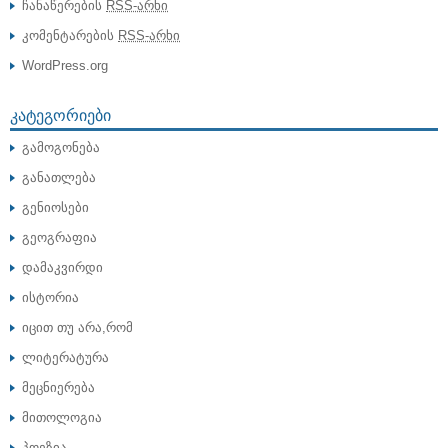
ჩანაწერების
RSS-არხი
კომენტარების
RSS-არხი
WordPress.org
ᲙᲐᲢᲔᲒᲝᲠᲘᲔᲑᲘ
გამოგონება
განათლება
გენიოსები
გეოგრაფია
დამაკვირდი
ისტორია
იცით თუ არა,რომ
ლიტერატურა
მეცნიერება
მითოლოგია
პოეზია