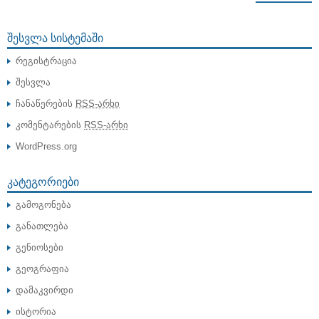
ᲨᲔᲡᲕᲚᲐ ᲡᲘᲡᲢᲔᲛᲐᲨᲘ
რეგისტრაცია
შესვლა
ჩანაწერების
RSS-არხი
კომენტარების
RSS-არხი
WordPress.org
ᲙᲐᲢᲔᲒᲝᲠᲘᲔᲑᲘ
გამოგონება
განათლება
გენიოსები
გეოგრაფია
დამაკვირდი
ისტორია