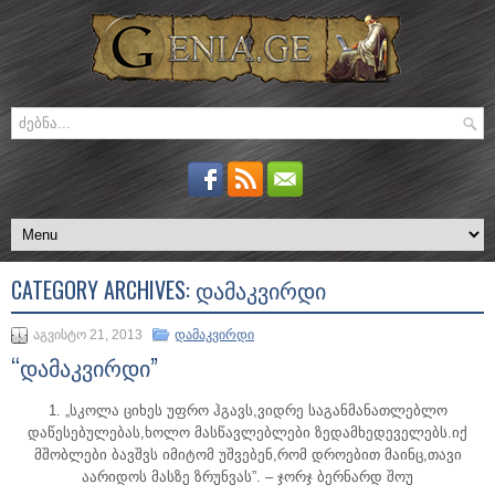
CATEGORY ARCHIVES:
ᲓᲐᲛᲐᲙᲕᲘᲠᲓᲘ
აგვისტო 21, 2013
დამაკვირდი
“დამაკვირდი”
1. „სკოლა ციხეს უფრო ჰგავს,ვიდრე საგანმანათლებლო
დაწესებულებას,ხოლო მასწავლებლები ზედამხედეველებს.იქ
მშობლები ბავშვს იმიტომ უშვებენ,რომ დროებით მაინც,თავი
აარიდოს მასზე ზრუნვას”. – ჯორჯ ბერნარდ შოუ