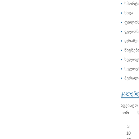
სპორტ
სხვა
ფილოს
ფლორა
ფრაზე
წიგნებ
ხელოვ
ხელოვნ
ჰერალ
ᲙᲐᲚᲔᲜ
ᲐᲒᲕᲘᲡᲢᲝ 
Ორ
3
10