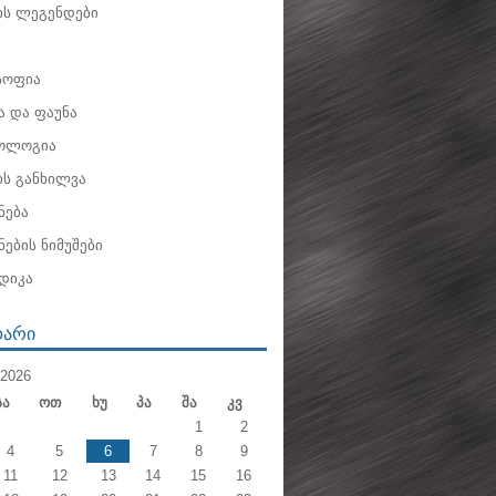
ის ლეგენდები
ოფია
 და ფაუნა
ოლოგია
ის განხილვა
ნება
ების ნიმუშები
დიკა
ᲓᲐᲠᲘ
2026
Სა
Ოთ
Ხუ
Პა
Შა
Კვ
1
2
4
5
6
7
8
9
11
12
13
14
15
16