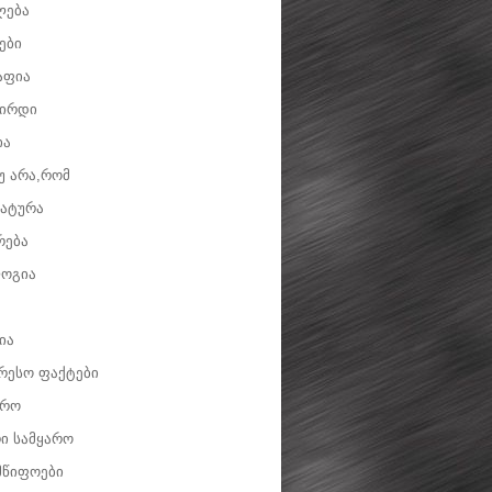
ლება
ები
აფია
ვირდი
ია
უ არა,რომ
ატურა
რება
ოგია
ია
რესო ფაქტები
დრო
ი სამყარო
მწიფოები