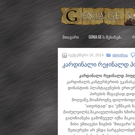
ᲛᲗᲐᲕᲐᲠᲘ
GENIA.GE-Ს ᲨᲔᲡᲐᲮᲔᲑ…
Რ
სექტემბერი 16, 2014
ისტორია
კარდინალი რეჯინალდ პო
კარდინალი რეჯინალდ პოუ
კარდინალს,კანტერბერიის უკანას
დინასტიის პლანტაგენების ერთ-ე
პირების მსგავსად,დი
მოღვაწე,მოაზროვნე,ფილოსოფო
“ათეისტად” და “ეშმაკის ნ
(სიძულვილს),მაკიაველისადმი ხში
გაღიზიანება გამოწვეულ იქნა მაკი
მისი უმთავესი წიგნის “მთავარი
მეთაურები არ უნდა სარგებლობდნე