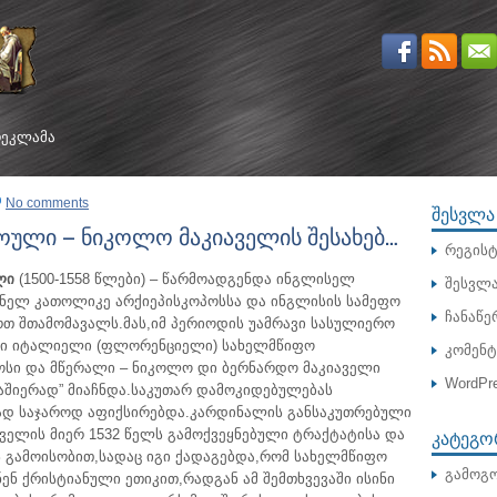
ᲔᲙᲚᲐᲛᲐ
No comments
ᲨᲔᲡᲕᲚᲐ
ული – ნიკოლო მაკიაველის შესახებ…
რეგისტ
ლი
(1500-1558 წლები) – წარმოადგენდა ინგლისელ
შესვლ
კნელ კათოლიკე არქიეპისკოპოსსა და ინგლისის სამეფო
ჩანაწე
რთ შთამომავალს.მას,იმ პერიოდის უამრავი სასულიერო
დი იტალიელი (ფლორენციელი) სახელმწიფო
კომენ
სი და მწერალი – ნიკოლო დი ბერნარდო მაკიაველი
WordPre
აშიერად” მიაჩნდა.
საკუთარ დამოკიდებულებას
რად საჯაროდ აფიქსირებდა.კარდინალის განსაკუთრებული
ᲙᲐᲢᲔᲒᲝ
აველის მიერ 1532 წელს გამოქვეყნებული ტრაქტატისა და
”-ს გამოისობით,სადაც იგი ქადაგებდა,რომ სახელმწიფო
გამოგო
ნ ქრისტიანული ეთიკით,რადგან ამ შემთხვევაში ისინი