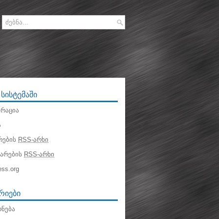
 ᲡᲘᲡᲢᲔᲛᲐᲨᲘ
რაცია
ა
რების
RSS-არხი
ტარების
RSS-არხი
ss.org
ᲠᲘᲔᲑᲘ
ნება