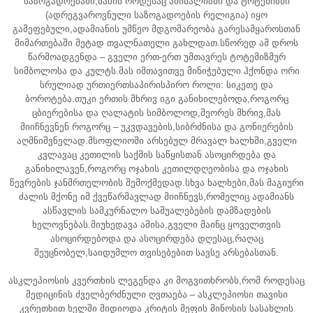
საზოგადოებაში,მაშინ როდესაც ანიმალიზმი და ტოტემიზმი
(ადრეგვაროვნული საზოგადოების რელიგია) იყო
გამეფებული,ადამიანის უმწეო მდგომარეობა გარესამყაროსთან
მიმართებაში მეტად თვალნათელი გახლდათ.სწორედ ამ დროს
წარმოადგენდა – გველი ერთ-ერთ უმთავრეს ტოტემიზმურ
სიმბოლოსა და კულტს.მას იმთავითვე მინიჭებული ჰქონდა ორი
სრულიად ურთიერთსაპირისპირო როლი: სიკეთე და
ბოროტება.თუკი ერთის მხრივ იგი განიხილებოდა,როგორც
ცბიერებისა და ღალატის სიმბოლოდ,მეორეს მხრივ,მას
მიიჩნევნენ როგორც – უკვდავების,სიბრძნისა და გონიერების
აღმნიშვნელად.მსოფლიოში არსებულ მრავალ ხალხში,გველი
კვლავაც კეთილის საქმის საწყისთან ასოცირდება და
განიხილავენ,როგორც ოჯახის კეთილდღეობისა და ოჯახის
წევრების ჯანმრთელობის შემოქმედად.სხვა ხალხები,მას მაგიური
ძალის მქონე იმ ქვეწარმავლად მიიჩნევს,რომელიც ადამიანს
ასწავლის სამკურნალო საშუალებების დამზადების
ხელოვნებას.მიუხედავა ამისა,გველი მაინც ყოველთვის
ასოცირდებოდა და ასოცირდება დღესაც,რაღაც
შეუცნობელ,საიდუმლო თვისებებით სავსე არსებასთან.
ასკლეპიოსის კვერთხის ლეგენდა კი მოგვითხრობს,რომ როდესაც
მედიცინის ძველბერძნული ღვთაება – ასკლეპიოსი თავისი
კვრეთხით ხელში მიდიოდა კრიტის მეფის მინოსის სასახლის