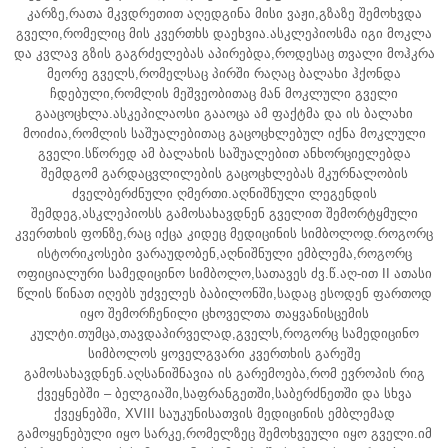
კარზე,რათა მკვდრეთით აღედგინა მისი ვაჟი,გზაზე შემოხვდა
გველი,რომელიც მის კვერთხს დაეხვია.ასკლეპიოსმა იგი მოკლა
და კვლავ გზის გაგრძელებას აპირებდა,როდესაც თვალი მოჰკრა
მეორე გველს,რომელსაც პირში რაღაც ბალახი ჰქონდა
ჩდებული,რომლის მეშვეობითაც მან მოკლული გველი
გააცოცხლა.ასკეპილაოსი გააოცა ამ ფაქტმა და ის ბალახი
მოიძია,რომლის საშუალებითაც გაცოცხლებულ იქნა მოკლული
გველი.სწორედ ამ ბალახის საშუალებით ანხორციელებდა
შემდგომ გარდაცვლილების გაცოცხლებას მკურნალობის
ძველბერძნული ღმერთი.აღნიშნული ლეგენდის
შემდეგ,ასკლეპიოსს გამოსახავდნენ გველით შემორტყმული
კვერთხის ფონზე,რაც იქცა კიდეც მედიცინის სიმბოლოდ.როგორც
ისტორიკოსები ვარაუდობენ,აღნიშნული ემბლემა,როგორც
ოფიციალური სამედიცინო სიმბოლო,სათავეს ძვ.წ.აღ-ით II ათასი
წლის წინათ იღებს უძველეს ბაბილონში,სადაც ესოდენ ფართოდ
იყო შემორჩენილი ცხოველთა თაყვანისცემის
კულტი.თუმცა,თავდაპირველად,გველს,როგორც სამედიცინო
სიმბოლოს ყოველგვარი კვერთხის გარეშე
გამოსახავდნენ.აღსანიშნავია ის გარემოება,რომ ევროპის რიგ
ქვეყნებში – ბელგიაში,საფრანგეთში,საბერძნეთში და სხვა
ქვეყნებში, XVIII საუკუნისათვის მედიცინის ემბლემად
გამოყენებული იყო სარკე,რომელზეც შემოხვეული იყო გველი.იმ