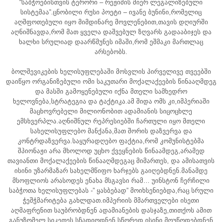
“საბჭოებისთვის ტერორი – რეჟიმის მიერ ლეგალიზებული
სისტემაა”.ცნობილი რუსი პოეტი – ივანე ბუნინი,რომელიც
აღშფოთებული იყო მიმდინარე მოვლენებით,თავის დღიურში
აღნიშნავდა,რომ მათ ყველა დაშვებულ ზღვარს გადააბიჯეს და
ხალხი სრულიად დაარწმუნეს იმაში,რომ ეშმაკი მართლაც
არსებობს.
ბოლშევიკების ხელისუფლებაში მოსვლის პირველივე თვეებში
დაიწყო ორგანიზებული ომი საკუთარი მოქალაქეების წინააღმდეგ
და მასში გამოყენებული იქნა მთელი სამხედრო
ხელოვნება,სტრატეგია და ტაქტიკა.ამ შიდა ომს კი,იმპერიაში
მაცხოვრებელი მილიონობით ადამიანის სიცოცხლე
ემსხვერპლა.აღნიშნულ რეპრესიებში ჩართული იყო მთელი
სახელისუფლებო მანქანა,მათ შორის დაზვერვა და
კონტრდაზვერვა.საყურადღებო ფაქტია,რომ კომუნისტებმა
შპიონაჟი არა მხოლოდ უცხო ქვეყნების წინაამდეგ,არამედ
თავიანთი მოქალაქეების წინააღმდეგაც მიმართეს, და ამისათვის
ისინი უზარმაზარ სახელმწიფო ხარჯებს გაიღებდნენ.მანამდე
მსოფლიოს არასოდეს ენახა მსგავსი რამ… უინსტონ ჩერჩილი
საბჭოთა ხელისუფლებას -” ყასბებად” მოიხსენიებდა,რაც სრული
ჭეშჭმარიტება გახლდათ.იმპერიის მმართველები ისეთი
აღმაფრენით საუბრობდნენ ადამიანების დასჯაზე,თითქოს ამით
განუზომელ სიკეთეს სჩადიოდნენ.სწორედ ისინი მოუწოდებდნენ