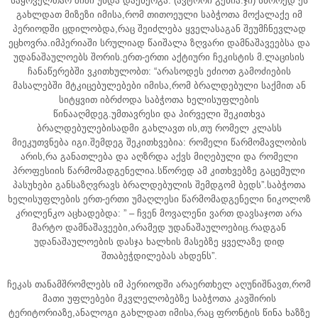
საყოველთაო შიში უნდა დაენერგა. (ავტორი გენია.ჯი) სწორედ ეს
გახლდათ მიზეზი იმისა,რომ თითოეული საბჭოთა მოქალაქე იმ
პერიოდში ცდილობდა,რაც შეიძლება ყველასაგან შეუმჩნევლად
ეცხოვრა.იმპერიაში სრულიად წაიშალა ზღვარი დამნაშავეებსა და
უდანაშაულოებს შორის.ერთ-ერთი აქტიური ჩეკისტის მ.ლაცისის
ჩანაწერებში ვკითხულობთ: “არასოდეს ეძიოთ გამოძიების
მასალებში მტკიცებულებები იმისა,რომ ბრალდებული საქმით ან
სიტყვით იბრძოდა საბჭოთა ხელისუფლების
წინააღმდეგ.უმთავრესი და პირველი შეკითხვა
ბრალდებულებისადმი გახლავთ ის,თუ რომელ კლასს
მიეკუთვნება იგი.შემდეგ შეკითხვებია: რომელი წარმომავლობის
არის,რა განათლება და აღზრდა აქვს მიღებული და რომელი
პროფესიის წარმომადგენელია.სწორედ ამ კითხვებზე გაცემული
პასუხები განსაზღვრავს ბრალდებულის შემდგომ ბედს”.საბჭოთა
ხელისუფლების ერთ-ერთი უმაღლესი წარმომადგენელი ნიკოლოზ
კრილენკო აცხადებდა: ” – ჩვენ მოვალენი ვართ დავსაჯოთ არა
მარტო დამნაშავეები,არამედ უდანაშაულოებიც.რადგან
უდანაშაულოების დასჯა ხალხის მასებზე ყველაზე დიდ
შთაბეჭდილებას ახდენს”.
ჩეკას თანამშრომლებს იმ პერიოდში არაერთხელ აღუნიშნავთ,რომ
მათი უფლებები მკვლელობებზე საბჭოთა კავშირის
ტერიტორიაზე,ანალოგი გახლდათ იმისა,რაც ფრონტის წინა ხაზზე