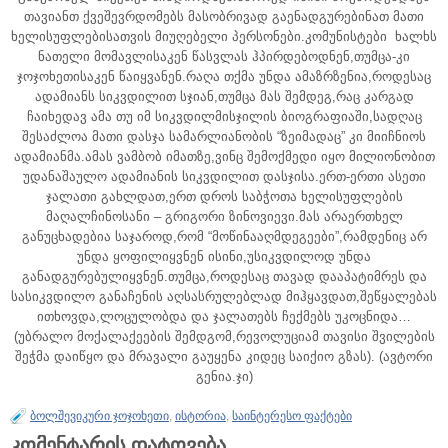
თავიანთ ქვეშევრდომებს მასობრივად გაენადგურებინათ მათი
ხელისუფლებისათვის მიუღებელი პერსონები.კომუნისტები ხალხს
ნათელი მომავლისაკენ წასვლას ჰპირდებოდნენ,თუმცა-კი
ჯოჯოხეთისაკენ წაიყვანენ.რაღა თქმა უნდა ამაზრზენია,როდესაც
ადამიანს სიკვდილით სჯიან,თუმცა მას შემდეგ,რაც კარგად
ჩაიხედავ ამა თუ იმ სიკვდილმისჯილის ბიოგრაფიაში,სადღაც
შესაძლოა მათი დასჯა სამარლიანობის “ზეიმადაც” კი მიიჩნიოს
ადამიანმა.ამას ვამბობ იმათზე,ვინც შემოქმედი იყო მილიონობით
უდანაშაულო ადამიანის სიკვდილით დასჯისა.ერთ-ერთი ასეთი
ჯალათი გახლდათ,ერთ დროს საბჭოთა ხელისუფლების
მაღალჩინოსანი – გრიგორი ზინოვიევი.მას არაერთხელ
განუცხადებია საჯაროდ,რომ “მოწინააღმდეგეები”,რამდენიც არ
უნდა ყოფილიყვნენ ისინი,უსიკვდილოდ უნდა
განადგურებულიყვნენ.თუმცა,როდესაც თავად დააპატიმრეს და
სასიკვდილო განაჩენის აღსასრულებლად მიჰყავდათ,შეწყალებას
ითხოვდა,ლოცულობდა და ჯალათებს ჩექმებს უკოცნიდა…
(უბრალო მოქალაქეების შემდგომ,რევოლუციამ თავისი შვილების
შეჭმა დაიწყო და მრავალი გაუყენა კიდეც საიქიო გზას). (ავტორი
გენია.ჯი)
ბოლშევიკური ჯოჯოხეთი
,
ისტორია
,
საინტერესო ფაქტები
კომენტარის დატოვება