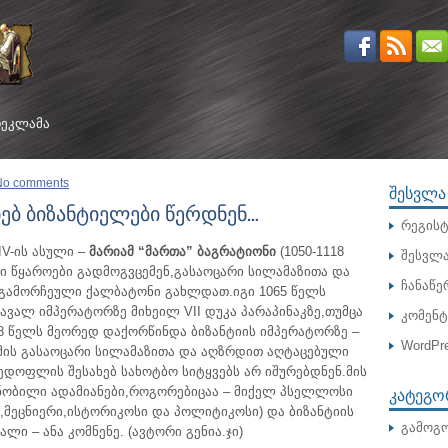
ᲔᲙᲚᲐᲛᲐ
No comments
ᲨᲔᲡᲕᲚᲐ
ებ ბიზანტიელები წერდნენ…
რეგისტ
V-ის ასული –
მარიამ “მართა” ბაგრატიონი
(1050-1118
შესვლ
 წყაროები გადმოგვცემენ,გასაოცარი სილამაზითა და
ჩანაწე
 გამორჩეული ქალბატონი გახლდათ.იგი 1065 წელს
ავალ იმპერატორზე მიხეილ VII დუკა პარაპინაკზე,
თუმცა
კომენ
8 წელს მეორედ დაქორწინდა ბიზანტიის იმპერატორზე –
WordPre
ამის გასაოცარი სილამაზითა და აღზრდით აღტაცებული
დოფლის შესახებ სახოტბო სიტყვებს არ იშურებდნენ.მის
ᲙᲐᲢᲔᲒᲝ
ცნობილი ადამიანები,როგორებიცაა – მიქელ პსელლოსი
მეცნიერი,ისტორიკოსი და პოლიტიკოსი) და ბიზანტიის
გამოგო
ალი – ანა კომნენე. (ავტორი გენია.ჯი)