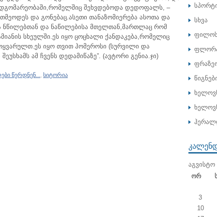
სპორტ
 მდგომარეობაში,რომელშიც შეხვდებოდა დედოფალს, –
თმეოდეს და გონებაც.ასეთი თანაზომიერება ასოთა და
სხვა
სა ნწილებთან და ნაწილებისა მთელთან,მართლაც რომ
ფილოს
ამიანის სხეულში.ეს იყო ცოცხალი ქანდაკება,რომელიც
მოყვარულთ.ეს იყო თვით ჰომეროსი (სურვილი და
ფლორა
ეუსხამს ამ ჩვენს დედამიწაზე”. (ავტორი გენია.ჯი)
ფრაზე
ბი წერდნენ...
,
სიტორია
წიგნებ
ხელოვ
ხელოვნ
ჰერალ
ᲙᲐᲚᲔᲜ
ᲐᲒᲕᲘᲡᲢᲝ 
Ორ
3
10