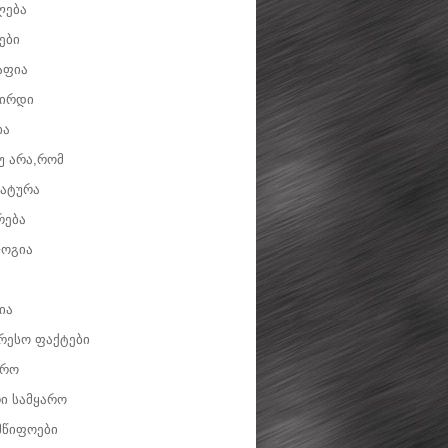
ლება
ები
აფია
ვირდი
ია
უ არა,რომ
ატურა
რება
ოგია
ია
რესო ფაქტები
დრო
ი სამყარო
მწიფოები