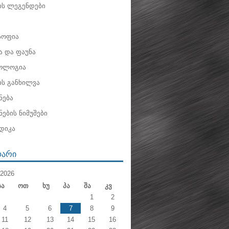
ის ლეგენდები
ოფია
 და ფაუნა
ოლოგია
ის განხილვა
ნება
ების ნიმუშები
დიკა
ᲓᲐᲠᲘ
2026
Სა
Ოთ
Ხუ
Პა
Შა
Კვ
1
2
4
5
6
7
8
9
11
12
13
14
15
16