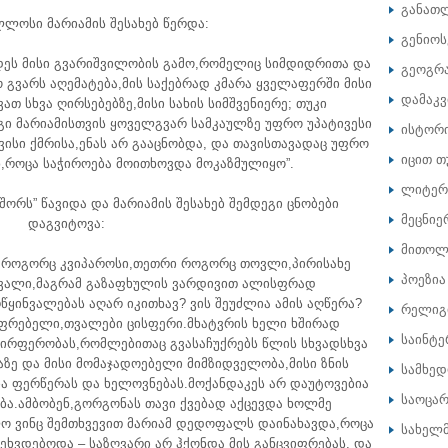
განათ
ლოსი მარიამის შესახებ წერდა:
გენიოს
დეს მისი გვარიშვილობის გამო,რომელიც სიმდიდრითა და
გეოგრ
გვარს აღემატება,მის საქებრად კმარა ყველაფერში მისი
დამაკ
თ სხვა ღირსებებზე,მისი სახის სიმშვენიერე; თუკი
გი მარიამისთვის ყოველგვარ სამკაულზე უფრო უპატივესი
ისტორ
ვისი ქმრისა,ენას არ გააცნობდა, და თავისთავადაც უფრო
იცით თ
ნ,როცა საჭიროება მოითხოვდა მოკაზმულიყო”.
ლიტერ
შორს” წავიდა და მარიამის შესახებ შემდეგი ცნობები
მეცნიე
დაგვიტოვა:
მითოლ
ი,როგორც კვიპაროსი,თეთრი როგორც თოვლი,პირისახე
პოეზია
გვალი,მაგრამ გაზაფხულის ვარდივით ალისფრად
ყინვალებას აღარ იკითხავ? ვის შეუძლია ამის აღწერა?
რელიგ
იფრებელი,თვალები ცისფერი.მხატვრის ხელი ხშირად
საინტე
აირფერობას,რომლებითაც გვასაჩუქრებს წლის სხვადსხვა
ე და მისი მომაჯადოებელი მიმზიდველობა,მისი ზნის
სამხე
ბა ფერწერას და ხელოვნებას.მოქანდაკეს არ დაუტოვებია
საოცარ
ება.ამბობენ,გორგონას თავი ქვებად აქცევდა ხოლმე
ლო ვინც შემთხვევით მარიამ დედოფალს დაინახავდა,როცა
სახელ
შეხვდებოდა – საზღვარი არ ჰქონდა მის განცვიფრებას, და