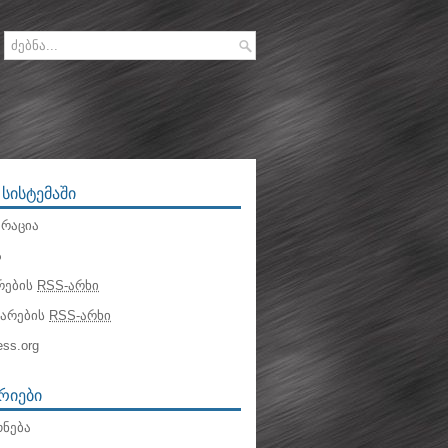
 ᲡᲘᲡᲢᲔᲛᲐᲨᲘ
რაცია
ა
რების
RSS-არხი
ტარების
RSS-არხი
ss.org
ᲠᲘᲔᲑᲘ
ნება