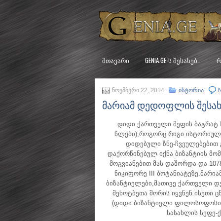
ᲛᲗᲐᲕᲐᲠᲘ
GENIA.GE-Ს ᲨᲔᲡᲐᲮᲔᲑ…
Რ
ნოემბერი 22, 2014
ისტორია
მარიამ დედოფლის შესახ
დიდი ქართველი მეფის ბაგრატ I
წლები),როგორც რიგი ისტორიული
დიდებული ზნე-ჩვეულებებით
დაქორწინებულ იქნა ბიზანტიის მომ
მოგვიანებით მას დაშორდა და 107
ნიკიფორე III ბოტანიატეზე.მარი
ბიზანტიელები,მათივე ქართველი დე
მეხოტბეთა შორის იყვნენ ისეთი 
(დიდი ბიზანტიელი ფილოსოფოსი,
სასახლის სეფე-ქ