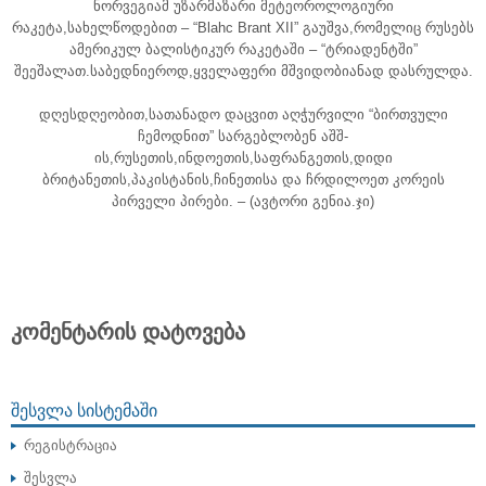
ნორვეგიამ უზარმაზარი მეტეოროლოგიური
რაკეტა,სახელწოდებით – “Blahc Brant XII” გაუშვა,რომელიც რუსებს
ამერიკულ ბალისტიკურ რაკეტაში – “ტრიადენტში”
შეეშალათ.საბედნიეროდ,ყველაფერი მშვიდობიანად დასრულდა.
დღესდღეობით,სათანადო დაცვით აღჭურვილი “ბირთვული
ჩემოდნით” სარგებლობენ აშშ-
ის,რუსეთის,ინდოეთის,საფრანგეთის,დიდი
ბრიტანეთის,პაკისტანის,ჩინეთისა და ჩრდილოეთ კორეის
პირველი პირები. – (ავტორი გენია.ჯი)
კომენტარის დატოვება
ᲨᲔᲡᲕᲚᲐ ᲡᲘᲡᲢᲔᲛᲐᲨᲘ
რეგისტრაცია
შესვლა