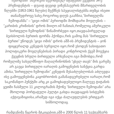
ჩემოდანი” ამერიკის შეერთებულ შტატებში ქვეყნის 34-ე
პრეზიდენტის – დუაიტ დევიდ ეიზენჰაუერის მმართველობის
წლებში (1953-1961 წლები) შექმნეს სპეციალისტებმა.თუმცა ისეთი
თანამედროვე სახე,როგორიც დღეს გააჩნია,”ბირთვულმა
ჩემოდანმა” – “ცივი ომის” პერიოდში მომხდარი მოვლენის –
“კარიბის კრიზისის” დროს მიიღო.იმ ჩანთას,რომელიც ამერიკული
“ბირთვული ჩემოდნის” წინამორბედი იყო,თავდაპირველად
ბეისბოლის ბურთის ფორმა ჰქონდა,რის გამოც მას “ბირთვული
ბურთი” უწოდეს.”ცივი ომის” დროს აშშ-ის პრეზიდენტის – ჯონ
ფიცჯერალდ კენედის სურვილი იყო,რომ ესოდენ სახიფათო
პოლიტიკური მოვლენებისას პირადი კონტროლის ქვეშ მოექცია
ქვეყნის სრული ბირთვული არსენალი.იგი შიშობდა,რომ
რომელიმე სახელმწიფო მაღალჩინოსნის “ცხელ თავს” მის გარეშე
არ გაეცა ბირთვული იარაღის გამოყენების სანქცია.გარდა
ამისა,”ბირთვული ჩემოდანი” კენედის შესაძლებლობას აძლევდა
ისე გამოეყენებინა კაცობრიობის გამანადგურებელი იარაღი,რომ
საკომანდო პუნქტში არც კი გამოცხადებულიყო.მალევე ტიტანის
ყუთში ჩასმული 11 კილოგრამის მქონე “ბირთვული ჩემოდანი” არა
მხოლოდ პორტატული პულტი გახდა თავდაცვის სისტემის
აქტივაზიციისა,არამედ იგი იქცა ძალაუფლების ერთგვარ
სიმბოლოდაც.
რამდენიმე წყაროს მტკიცებით,აშშ-ი 2000 წლის 11 სექტემბერს