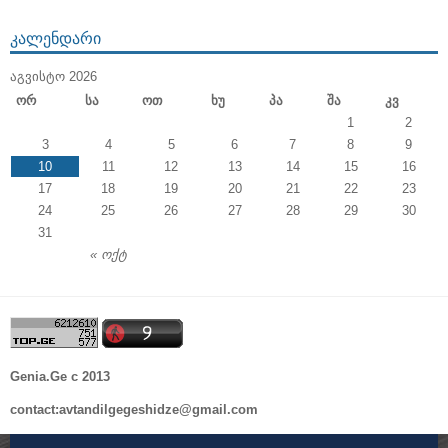
ᲙᲐᲚᲔᲜᲓᲐᲠᲘ
ᲐᲒᲕᲘᲡᲢᲝ 2026
Ორ
Სა
Ოთ
Ხუ
Პა
Შა
Კვ
1
2
3
4
5
6
7
8
9
10
11
12
13
14
15
16
17
18
19
20
21
22
23
24
25
26
27
28
29
30
31
« ოქტ
Genia.Ge c 2013
contact:avtandilgegeshidze@gmail.com