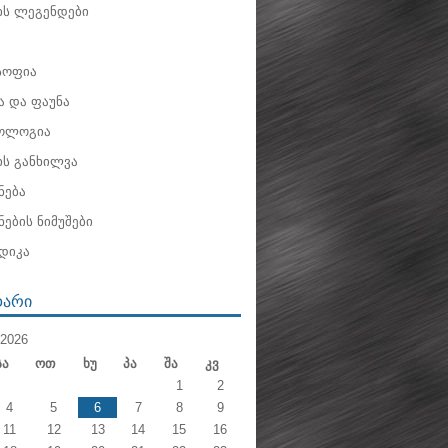
ის ლეგენდები
ოფია
 და ფაუნა
ოლოგია
ის განხილვა
ნება
ების ნიმუშები
დიკა
ᲓᲐᲠᲘ
2026
Სა
Ოთ
Ხუ
Პა
Შა
Კვ
1
2
4
5
6
7
8
9
11
12
13
14
15
16