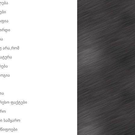
ლება
ები
აფია
ვირდი
ია
უ არა,რომ
ატურა
რება
ოგია
ია
რესო ფაქტები
დრო
ი სამყარო
მწიფოები