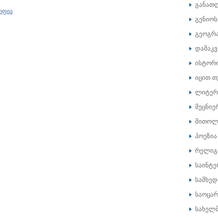
განათ
ოფია
გენიოს
გეოგრ
დამაკ
ისტორ
იცით თ
ლიტერ
მეცნიე
მითოლ
პოეზია
რელიგ
საინტე
სამხე
საოცარ
სახელ