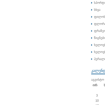
სპორტ
სხვა
ფილოს
ფლორა
ფრაზე
წიგნებ
ხელოვ
ხელოვნ
ჰერალ
ᲙᲐᲚᲔᲜ
ᲐᲒᲕᲘᲡᲢᲝ 
Ორ
3
10