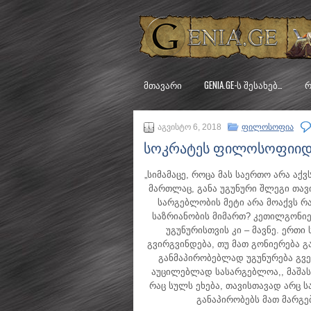
ᲛᲗᲐᲕᲐᲠᲘ
GENIA.GE-Ს ᲨᲔᲡᲐᲮᲔᲑ…
Რ
აგვისტო 6, 2018
ფილოსოფია
სოკრატეს ფილოსოფიიდ
„სიმამაცე, როცა მას საერთო არა აქ
მართლაც, განა უგუნური შლეგი თავი
სარგებლობის მეტი არა მოაქვს რ
საზრიანობის მიმართ? კეთილგონიე
უგუნურისთვის კი – მავნე. ერთი
გვირგვინდება, თუ მათ გონიერება 
განმაპირობებლად უგუნურება გვევ
აუცილებლად სასარგებლოა,, მაშას
რაც სულს ეხება, თავისთავად არც 
განაპირობებს მათ მარგებ