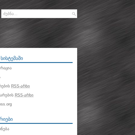
 ᲡᲘᲡᲢᲔᲛᲐᲨᲘ
რაცია
ა
რების
RSS-არხი
ტარების
RSS-არხი
ss.org
ᲠᲘᲔᲑᲘ
ნება