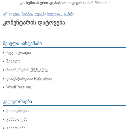
და ჩემთან ერთად პატიოსნად განაგძობ შრომას!
გულო"
,
პოეზია
,
ხუტა ბერულავა - „ისმინე
კომენტარის დატოვება
ᲨᲔᲡᲕᲚᲐ ᲡᲘᲡᲢᲔᲛᲐᲨᲘ
რეგისტრაცია
შესვლა
ჩანაწერების
RSS-არხი
კომენტარების
RSS-არხი
WordPress.org
ᲙᲐᲢᲔᲒᲝᲠᲘᲔᲑᲘ
გამოგონება
განათლება
გენიოსები