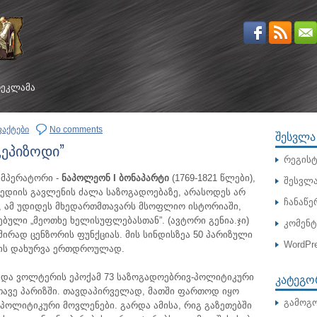
ᲔᲙᲚᲐᲛᲐ
ფაქტები
No comments
ᲨᲔᲡᲕᲚᲐ
„ეპიზოდი”
რეგისტ
მპერატორი -
ნაპოლეონ I ბონაპარტი
(1769-1821 წლები),
შესვლ
მედიის გავლენის ძალა საზოგადოებაზე, არასოდეს არ
ჩანაწე
ა, ამ უდიდეს მხედართმთავარს მსოფლიო ისტორიაში,
ებული „მეოთხე ხელისუფლებასთან”.
(ავტორი გენია.ჯი)
კომენ
ირად ცენზორის ფუნქციას. მის სინდისზეა 50 პარიზული
WordPre
ის დახურვა ერთდროულად.
ᲙᲐᲢᲔᲒᲝ
 და ვოლტერის ეპოქამ 73 საზოგადოებრივ-პოლიტიკური
თავე პარიზში. თავდაპირველად, მათში ფართოდ იყო
გამოგო
 პოლიტიკური მოვლენები. გარდა ამისა, რიგ გაზეთებში