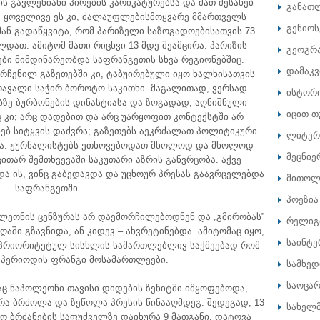
 გავლენიანი პირების კარიკატურებსა და მათ შესახებ
განათ
. ყოველივე ეს კი, ძალაუფლებისმოყვარე მმართველს
გენიოს
მან გადაწყვიტა, რომ პარიზელი საზოგადოებისათვის 73
ლდათ. ამიტომ მათი რიცხვი 13-მდე შეამცირა. პარიზის
გეოგრ
ბი მიმდინარეობდა საფრანგეთის სხვა რეგიონებშიც.
დამაკ
რჩენილ გაზეთებში კი, ტაბუირებული იყო ხალხისათვის
რავალი საჭირ-ბოროტო საკითხი. მაგალითად, ვერსად
ისტორ
ზე ბურბონების დინასტიასა და ზოგადად, აღნიშნული
იცით თ
 კი; არც დადებით და არც უარყოფით კონტექსტში არ
ებ სიტყვის დაძვრა; გაზეთებს აეკრძალათ პოლიტიკური
ლიტერ
ება. ჟურნალისტებს ეთხოვებოდათ მხოლოდ და მხოლოდ
მეცნიე
ითარ შემთხვევაში საკუთარი აზრის განვრცობა. აქვე
ა ის, ვინც გაბედავდა და უცხოურ პრესას გაავრცელებდა
მითოლ
საფრანგეთში.
პოეზია
ლეონის ცენზურას არ დაემორჩილებოდნენ და „გმირობას”
რელიგ
აში გზავნიდა, ან კიდევ – ახვრეტინებდა. ამიტომაც იყო,
საინტე
ე პრიორიტეტულ სისხლის სამართლებლივ საქმეებად რომ
მ პერიოდის ფრანგი მოსამართლეები.
სამხე
საოცარ
საც ნაპოლეონი თავისი დიდების ზენიტში იმყოფებოდა,
ა ბრძოლა და ზეწოლა პრესის წინააღმდეგ. შედეგად, 13
სახელ
ო ბრძანების საფუძველზე დაიხურა 9 მათგანი. დატოვა