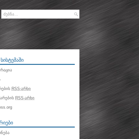
 ᲡᲘᲡᲢᲔᲛᲐᲨᲘ
რაცია
ა
რების
RSS-არხი
ტარების
RSS-არხი
ss.org
ᲠᲘᲔᲑᲘ
ნება