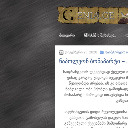
ᲛᲗᲐᲕᲐᲠᲘ
GENIA.GE-Ს ᲨᲔᲡᲐᲮᲔᲑ…
Რ
დეკემბერი 25, 2020
საინტერესო 
ნაპოლეონ ბონაპარტი – 
საფრანგეთის ლეგენდად ქცეული ი
ვინაც კარგად უწყოდა ბეჭდური 
წყალობდა პრესას. ის კი არად
ნამდვილი ომი ჰქონდა გამოცხად
ბონაპარტი პირადად ითავსებდა ხშ
გაზეთ
საფრანგეთის დიდი რევოლუციისა
გაზეთის გამოსვლას დაუდო სა
გაშუქებული ქვეყანაში მიმდინარე