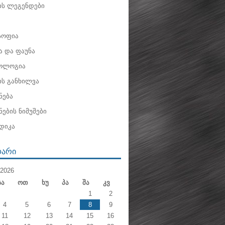
ის ლეგენდები
ოფია
 და ფაუნა
ოლოგია
ის განხილვა
ნება
ების ნიმუშები
დიკა
ᲓᲐᲠᲘ
2026
Სა
Ოთ
Ხუ
Პა
Შა
Კვ
1
2
4
5
6
7
8
9
11
12
13
14
15
16