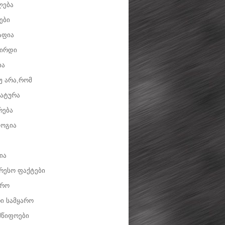
ლება
ები
აფია
ვირდი
ია
უ არა,რომ
ატურა
რება
ოგია
ია
რესო ფაქტები
დრო
ი სამყარო
მწიფოები