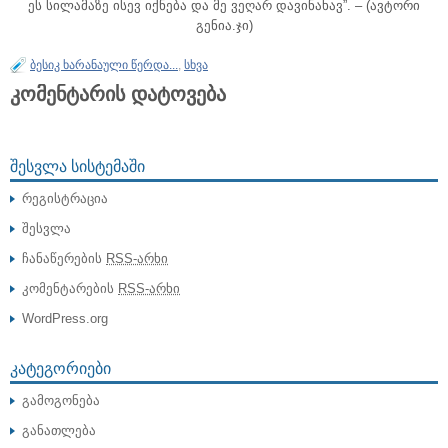
ეს სილამაზე ისევ იქნება და მე ვეღარ დავინახავ”. – (ავტორი
გენია.ჯი)
ბესიკ ხარანაული წერდა...
,
სხვა
კომენტარის დატოვება
ᲨᲔᲡᲕᲚᲐ ᲡᲘᲡᲢᲔᲛᲐᲨᲘ
რეგისტრაცია
შესვლა
ჩანაწერების
RSS-არხი
კომენტარების
RSS-არხი
WordPress.org
ᲙᲐᲢᲔᲒᲝᲠᲘᲔᲑᲘ
გამოგონება
განათლება