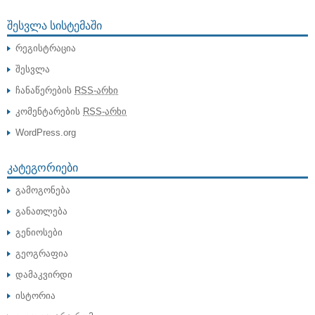
ᲨᲔᲡᲕᲚᲐ ᲡᲘᲡᲢᲔᲛᲐᲨᲘ
რეგისტრაცია
შესვლა
ჩანაწერების
RSS-არხი
კომენტარების
RSS-არხი
WordPress.org
ᲙᲐᲢᲔᲒᲝᲠᲘᲔᲑᲘ
გამოგონება
განათლება
გენიოსები
გეოგრაფია
დამაკვირდი
ისტორია