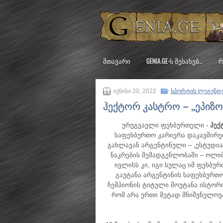
ᲛᲗᲐᲕᲐᲠᲘ
GENIA.GE-Ს ᲨᲔᲡᲐᲮᲔᲑ…
Რ
ივნისი 20, 2022
სპორტის ლეგენდ
ჰექტორ კასტრო – „ეპიზ
ურუგვაელი ფეხბურთელი -
ჰექ
საფეხბურთო კარიერა დაკავშირე
გახლავან არგენტინული – „ესტუდია
ნაკრების შემადგენლობაში – ოლიმპ
ივლისს კი, იგი სულაც იმ ფეხბ
გაუტანა არგენტინის საფეხბურთო
ჩემპიონის ტიტული მოუტანა ისტორი
რომ არა ერთი მეტად მნიშვნელოვ