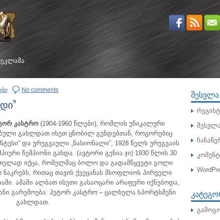
ᲔᲙᲚᲐᲛᲐ
ები
No comments
ᲨᲔᲡᲕᲚᲐ
ოდი”
რეგისტ
ტორ კასტრო
(1904-1960 წლები), რომლის უნიკალური
შესვლ
ბული გახლდათ ისეთ ცნობილ გუნდებთან,
როგორებიც
ჩანაწე
ნტესი” და ურუგვაული „ნასიონალი”, 1928 წელს ურუგვაის
იური ჩემპიონი გახდა. (ავტორი გენია.ჯი) 1930 წლის 30
კომენ
ურთელად იქცა, რომელმაც ბოლო და გადამწყვეტი გოლი
WordPre
 ნაკრებს, რითაც თავის ქვეყანას მსოფლიოს პირველი
აში. ამაში ალბათ ისეთი გასაოცარი არაფერი იქნებოდა,
ᲙᲐᲢᲔᲒᲝ
ანი გარემოება: ჰეტორ კასტრო – ცალხელა სპორტსმენი
გახლდათ.
გამოგო