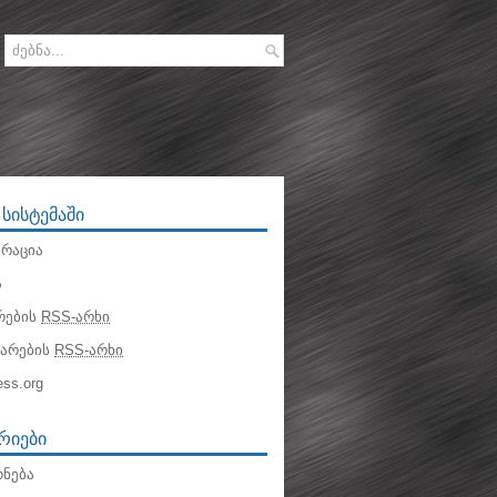
 ᲡᲘᲡᲢᲔᲛᲐᲨᲘ
რაცია
ა
რების
RSS-არხი
ტარების
RSS-არხი
ss.org
ᲠᲘᲔᲑᲘ
ნება