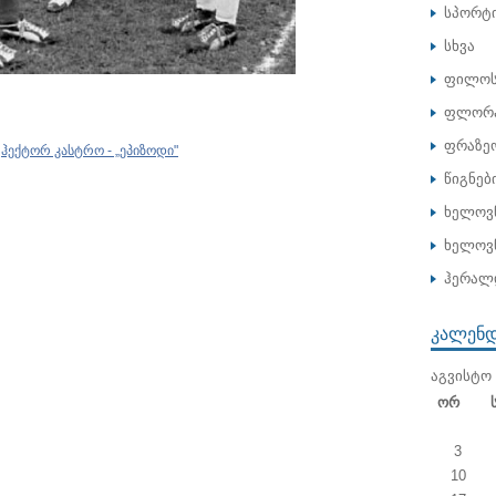
სპორტ
სხვა
ფილოს
ფლორა
ფრაზე
,
ჰექტორ კასტრო - „ეპიზოდი"
წიგნებ
ხელოვ
ხელოვნ
ჰერალ
ᲙᲐᲚᲔᲜ
ᲐᲒᲕᲘᲡᲢᲝ 
Ორ
3
10