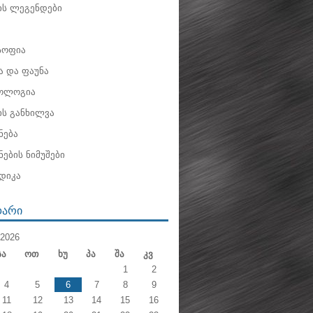
ის ლეგენდები
ოფია
 და ფაუნა
ოლოგია
ის განხილვა
ნება
ების ნიმუშები
დიკა
ᲓᲐᲠᲘ
2026
Სა
Ოთ
Ხუ
Პა
Შა
Კვ
1
2
4
5
6
7
8
9
11
12
13
14
15
16