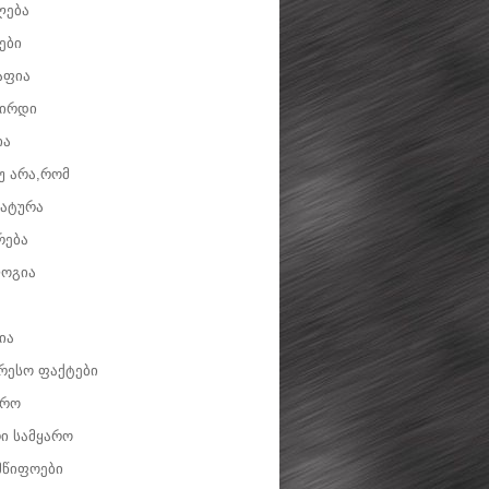
ლება
ები
აფია
ვირდი
ია
უ არა,რომ
ატურა
რება
ოგია
ია
რესო ფაქტები
დრო
ი სამყარო
მწიფოები