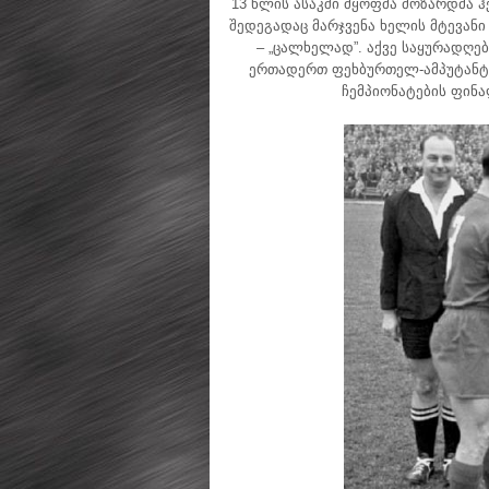
13 წლის ასაკში მყოფმა მოზარდმა 
შედეგადაც მარჯვენა ხელის მტევანი
– „ცალხელად”. აქვე საყურადღებ
ერთადერთ ფეხბურთელ-ამპუტანტა
ჩემპიონატების ფინალ