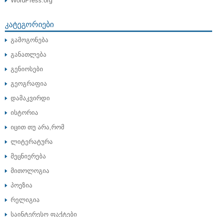
WordPress.org
ᲙᲐᲢᲔᲒᲝᲠᲘᲔᲑᲘ
გამოგონება
განათლება
გენიოსები
გეოგრაფია
დამაკვირდი
ისტორია
იცით თუ არა,რომ
ლიტერატურა
მეცნიერება
მითოლოგია
პოეზია
რელიგია
საინტერესო ფაქტები