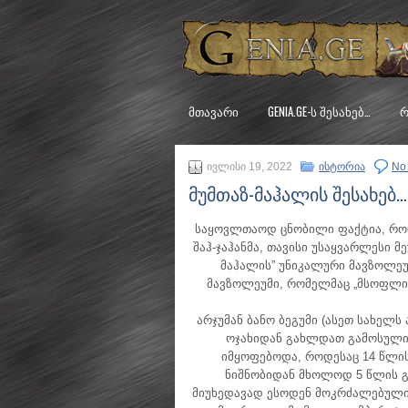
ᲛᲗᲐᲕᲐᲠᲘ
GENIA.GE-Ს ᲨᲔᲡᲐᲮᲔᲑ…
Რ
ივლისი 19, 2022
ისტორია
No
მუმთაზ-მაჰალის შესახებ…
საყოვლთაოდ ცნობილი ფაქტია, რომ 
შაჰ-ჯაჰანმა, თავისი უსაყვარლესი მ
მაჰალის” უნიკალური მავზოლეუ
მავზოლეუმი, რომელმაც „მსოფლი
არჯუმან ბანო ბეგუმი (ასეთ სახელ
ოჯახიდან გახლდათ გამოსული.
იმყოფებოდა, როდესაც 14 წლის
ნიშნობიდან მხოლოდ 5 წლის გა
მიუხედავად ესოდენ მოკრძალებული ა