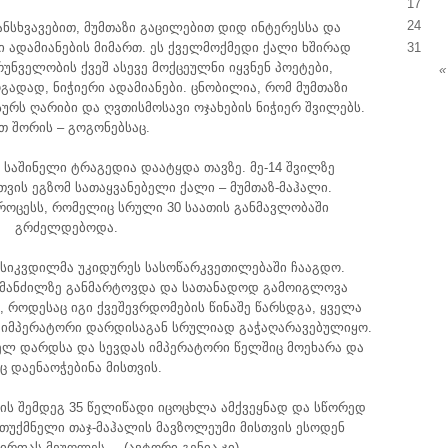
17
24
ნსხვავებით, მუმთაზი გაცილებით დიდ ინტერესსა და
 ადამიანების მიმართ. ეს ქველმოქმედი ქალი ხშირად
31
რუნველობის ქვეშ ასევე მოქცეულნი იყვნენ პოეტები,
«
ადად, ნიჭიერი ადამიანები. ცნობილია, რომ მუმთაზი
რს ღარიბი და ღვთისმოსავი ოჯახების ნიჭიერ შვილებს.
თ შორის – გოგონებსაც.
ნს საშინელი ტრაგედია დაატყდა თავზე. მე-14 შვილზე
თვის ეგზომ სათაყვანებელი ქალი – მუმთაზ-მაჰალი.
ოცესს, რომელიც სრული 30 საათის განმავლობაში
გრძელდებოდა.
სიკვდილმა უკიდურეს სასოწარკვეთილებაში ჩააგდო.
 მანძილზე განმარტოვდა და სათანადოდ გამოიგლოვა
 როდესაც იგი ქვეშევრდომების წინაშე წარსდგა, ყველა
ი იმპერატორი დარდისაგან სრულიად გაჭაღარავებულიყო.
ელ დარდსა და სევდას იმპერატორი წელშიც მოეხარა და
ც დაენაოჭებინა მისთვის.
ბის შემდეგ 35 წელიწადი იცოცხლა ამქვეყნად და სწორედ
თუქმნელი თაჯ-მაჰალის მავზოლეუმი მისთვის ესოდენ
ირფას მეუღლეს. – (ავტორი გენია.ჯი)