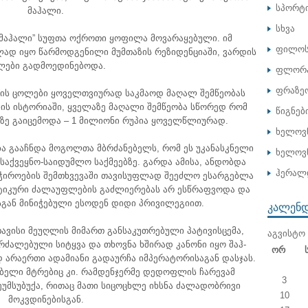
სპორტ
მაჰალი.
სხვა
-მაჰალი” სუფთა ოქროთი ყოფილა მოვარაყებული. იმ
ფილოს
ლად იყო წარმოდგენილი მუმთაზის რეზიდენციაში, ვარდის
ლები გადმოედინებოდა.
ფლორა
ფრაზე
რის ცოლები ყოველთვიურად საკმაოდ მაღალ შემწეობას
ის ისტორიაში, ყველაზე მაღალი შემწეობა სწორედ რომ
წიგნებ
ეზე გაიცემოდა – 1 მილიონი რუპია ყოველწლიურად.
ხელოვ
ა გააჩნდა მოგოლთა მბრძანებელს, რომ ეს უკანასკნელი
ხელოვნ
საქვეყნო-საიდუმლო საქმეებზე. გარდა ამისა, ანდობდა
ჰერალ
ჭიროების შემთხვევაში თავისუფლად შეეძლო ესარგებლა
ტიკური ძალაუფლების გაძლიერებას არ ესწრაფვოდა და
გან მინიჭებული ესოდენ დიდი პრივილეგიით.
ᲙᲐᲚᲔᲜ
ავისი მეუღლის მიმართ განსაკუთრებული პატივისცემა,
ᲐᲒᲕᲘᲡᲢᲝ 
კრძალებული სიტყვა და თხოვნა ხშირად კანონი იყო შაჰ-
Ორ
ად არაერთი ადამიანი გადაურჩა იმპერატორისაგან დასჯას.
ნებელი მტრებიც კი. რამდენჯერმე დედოფლის ჩარევამ
3
უმსუბუქა, რითაც მათი სიცოცხლე იხსნა ძალადობრივი
10
მოკვდინებისგან.