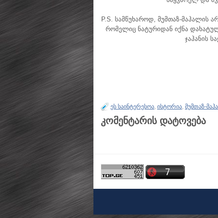
P.S. სამწუხაროდ, მუმთაზ-მაჰალის 
რომელიც ნატურიდან იქნა დახატულ
ჯაჰანის ს
ეს საინტერესოა
,
ისტორია
,
მუმთაზ-მაჰა
კომენტარის დატოვება