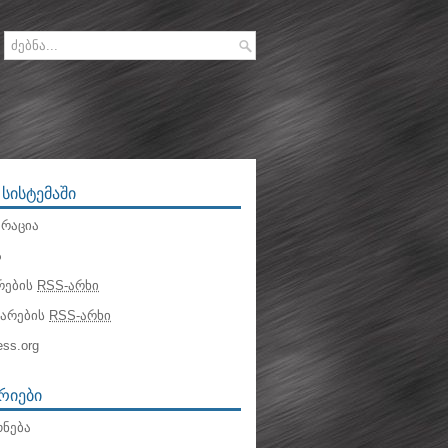
 ᲡᲘᲡᲢᲔᲛᲐᲨᲘ
რაცია
ა
რების
RSS-არხი
ტარების
RSS-არხი
ss.org
ᲠᲘᲔᲑᲘ
ნება