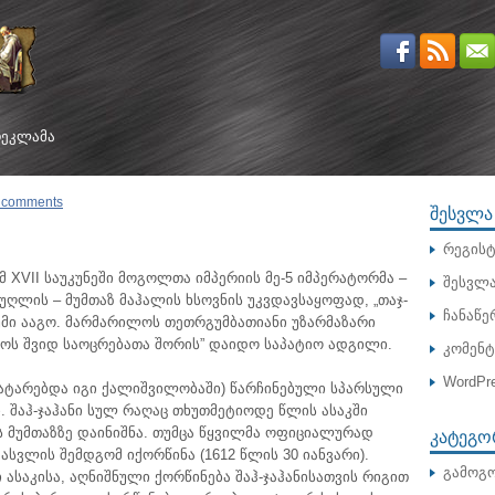
ᲔᲙᲚᲐᲛᲐ
 comments
ᲨᲔᲡᲕᲚᲐ
რეგისტ
XVII საუკუნეში მოგოლთა იმპერიის მე-5 იმპერატორმა –
შესვლ
ეუღლის – მუმთაზ მაჰალის ხსოვნის უკვდავსაყოფად, „თაჯ-
ჩანაწე
მი ააგო. მარმარილოს თეთრგუმბათიანი უზარმაზარი
ოს შვიდ საოცრებათა შორის” დაიდო საპატიო ადგილი.
კომენ
WordPre
ს ატარებდა იგი ქალიშვილობაში) წარჩინებული სპარსული
 შაჰ-ჯაჰანი სულ რაღაც თხუთმეტიოდე წლის ასაკში
ᲙᲐᲢᲔᲒᲝ
 მუმთაზზე დაინიშნა. თუმცა წყვილმა ოფიციალურად
სვლის შემდგომ იქორწინა (1612 წლის 30 იანვარი).
გამოგო
საკისა, აღნიშნული ქორწინება შაჰ-ჯაჰანისათვის რიგით