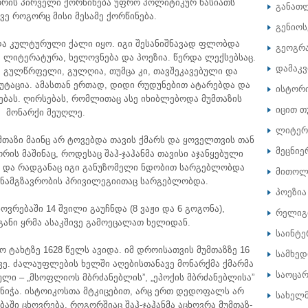
ორის პირველი ქორწინება უფრო პოლიტიკურ ხასიათს
განათ
ვე როგორც მისი მესამე ქორწინება.
გენიოს
და კულტურული ქალი იყო. იგი შესანიშნავად ფლობდა
გეოგრ
 ლიტერატურა, ხელოვნება და პოეზია. წერდა ლექსებსაც.
დამაკ
 გულწრფელი, გულღია, თუმცა კი, თავშეკავებული და
ტაცია. ამასთან ერთად, დიდი რუდუნებით ატარებდა და
ისტორ
ას. ღირსებას, რომლითაც ასე იხიბლებოდა მუმთაზის
იცით თ
მონარქი მეუღლე.
ლიტერ
თაზი მაინც არ ტოვებდა თავის ქმარს და ყოველთვის თან
მეცნიე
რის მაშინაც, როდესაც შაჰ-ჯაჰანმა თავისი აჯანყებული
. და რადგანაც იგი განუზომელი ნდობით სარგებლობდა
მითოლ
ანამგზავრობის პრივილეგიითაც სარგებლობდა.
პოეზია
ოვრებაში 14 შვილი გაუჩნდა (8 ვაჟი და 6 გოგონა),
რელიგ
ანი ყრმა ასაკშივე გამოეცალათ ხელიდან.
საინტე
 ტახტზე 1628 წელს ავიდა. იმ დროისათვის მუმთაზზე 16
სამხე
ე. ძალაუფლების ხელში აღებისთანავე მონარქმა ქმარმა
საოცარ
ლი – „მსოფლიოს მბრძანებლის”, „ეპოქის მბრძანებლისა”
ანიჭა. ისტოიკოსთა მტკიცებით, არც ერთ დედოფალს არ
სახელ
აში ცხოვრება, როგორშიაც შაჰ-ჯაჰანმა აცხოვრა მუმთაზ-