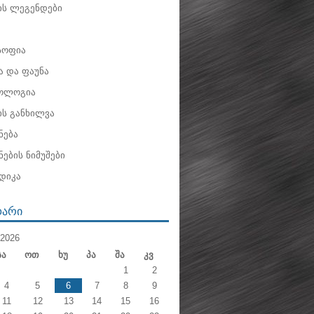
ის ლეგენდები
ოფია
 და ფაუნა
ოლოგია
ის განხილვა
ნება
ების ნიმუშები
დიკა
ᲓᲐᲠᲘ
2026
Სა
Ოთ
Ხუ
Პა
Შა
Კვ
1
2
4
5
6
7
8
9
11
12
13
14
15
16