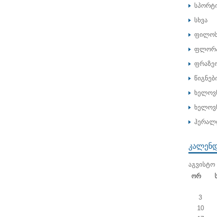
სპორტ
სხვა
ფილოს
ფლორა
ფრაზე
წიგნებ
ხელოვ
ხელოვნ
ჰერალ
ᲙᲐᲚᲔᲜ
ᲐᲒᲕᲘᲡᲢᲝ 
Ორ
3
10