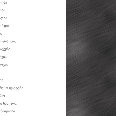
ლება
ები
აფია
ვირდი
ია
უ არა,რომ
ატურა
რება
ოგია
ია
რესო ფაქტები
დრო
ი სამყარო
მწიფოები