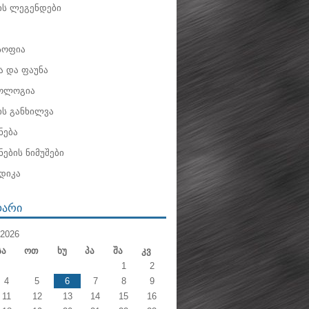
ის ლეგენდები
ოფია
 და ფაუნა
ოლოგია
ის განხილვა
ნება
ების ნიმუშები
დიკა
ᲓᲐᲠᲘ
2026
Სა
Ოთ
Ხუ
Პა
Შა
Კვ
1
2
4
5
6
7
8
9
11
12
13
14
15
16