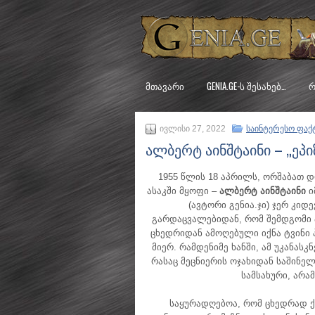
ᲛᲗᲐᲕᲐᲠᲘ
GENIA.GE-Ს ᲨᲔᲡᲐᲮᲔᲑ…
Რ
ივლისი 27, 2022
საინტერესო ფაქ
ალბერტ აინშტაინი – „ეპ
1955 წლის 18 აპრილს, ორშაბათ დღ
ასაკში მყოფი –
ალბერტ აინშტაინი
ი
(ავტორი გენია.ჯი) ჯერ კიდ
გარდაცვალებიდან, რომ შემდგომი 
ცხედრიდან ამოღებული იქნა ტვინი 
მიერ. რამდენიმე ხანში, ამ უკანა
რასაც მეცნიერის ოჯახიდან საშინე
სამსახური, არა
საყურადღებოა, რომ ცხედრად ქ