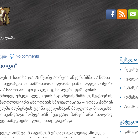
ᲔᲙᲚᲐᲛᲐ
ტები
No comments
ᲨᲔᲡᲕᲚᲐ
იზოდი”
რეგისტ
ეს, 1 საათსა და 25 წუთზე აორტის ანევრიზმმა 77 წლის
შესვლ
მსხვერპლა.
ამ სამწუხარო ინფორმაციამ მსოფლიო შეძრა.
ჩანაწე
ევ 7 საათი არ იყო გასული გენიალური ფიზიკოსის
პროცედურული კვლევების ჩატარების მიზნით, მეცნიერის
კომენ
პათოლოგიური ანატომიის სპეციალისტის – ტომას ჰარვის
WordPre
სკნელმა ალბერტის ტვინი ყველასაგან მალულად მიითვისა,
ლი სკანდალი მოჰყვა თან. შედეგად, ჰარვიმ არა მხოლოდ
ᲙᲐᲢᲔᲒᲝ
მედ სამედიცინო ლიცენზიაც დაკარგა.
გამოგო
ცეულ აინშტაინს ტვინთან ერთად თვალებიც ამოუღეს