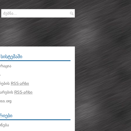
 ᲡᲘᲡᲢᲔᲛᲐᲨᲘ
რაცია
ა
რების
RSS-არხი
ტარების
RSS-არხი
ss.org
ᲠᲘᲔᲑᲘ
ნება