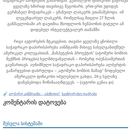
საჭადრაკო პარტიების გამართვას. გენიალური ფიზიკოსი ჭადრაკს
ყველაზე ხშირად თავისივე მეგობარს, ერთ-ერთ უდიდეს
გერმანელ მოჭადრაკეს – ემანუილ ლასკერს ეთამაშებოდა. იმ
ლეგენდარულ ლასკერს, რომელსაც მთელი 27 წლის
განმავლობაში არ დაუთმია მსოფლიოს ჩემპიონის ტიტული ამ
დიდებულ ინტელექტუალურ თამაშში.
რიგი ავტორების მტკიცებით, თავისი ყველაზე ცნობილი
საჭადრაკო დაპირისპირება აინშტაინს მისივე სახელგანთქმულ
ამერიკელ კოლეგასთან, „მანჰეტენის პროექტის” (ატომური ბომბის
შექმნის პროცესი) ხელმძღვანელთან – რობერტ ოპენჰაიმერთან
გაუმართავს. აღნიშნული საჭადრაკო დაპირისპირება ალბერტის
გამარჯვებით დასრულდა – „ატომური ბომბის მამად” წოდებული
ამერიკელი ფიზიკოსი იძულებული გახდა, 24-ე სვლაზე
დანებებოდა მოწინააღმდეგეს. – (ავტორი გენია.ჯი)
ალბერტ აინშტაინი - „ეპიზოდი"
,
საინტერესო ფაქტები
კომენტარის დატოვება
ᲨᲔᲡᲕᲚᲐ ᲡᲘᲡᲢᲔᲛᲐᲨᲘ