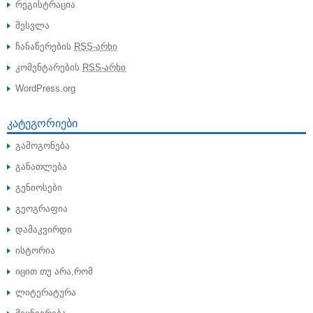
რეგისტრაცია
შესვლა
ჩანაწერების
RSS-არხი
კომენტარების
RSS-არხი
WordPress.org
ᲙᲐᲢᲔᲒᲝᲠᲘᲔᲑᲘ
გამოგონება
განათლება
გენიოსები
გეოგრაფია
დამაკვირდი
ისტორია
იცით თუ არა,რომ
ლიტერატურა