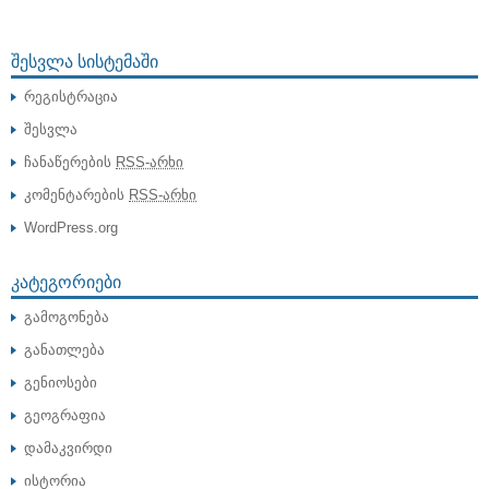
ᲨᲔᲡᲕᲚᲐ ᲡᲘᲡᲢᲔᲛᲐᲨᲘ
რეგისტრაცია
შესვლა
ჩანაწერების
RSS-არხი
კომენტარების
RSS-არხი
WordPress.org
ᲙᲐᲢᲔᲒᲝᲠᲘᲔᲑᲘ
გამოგონება
განათლება
გენიოსები
გეოგრაფია
დამაკვირდი
ისტორია