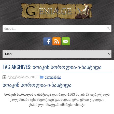
TAG ARCHIVES:
ᲮᲝᲐᲙᲘᲜ ᲡᲝᲠᲝᲚᲘᲐ-Ი-ᲑᲐᲡᲢᲘᲓᲐ
სექტემბერი 25, 2013
ხელოვნება
ხოაკინ სოროლია-ი-ბასტიდა
ხოაკინ სოროლია-ი-ბასტიდა
დაიბადა 1863 წლის 27 თებერვალს
ვალენსიაში (ესპანეთი).იგი გახლდათ ერთ-ერთი უდიდესი
ესპანელი მხატვარ-იმპრესიონისტი