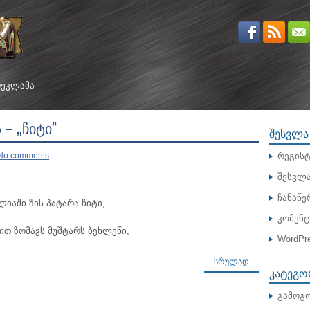
ᲔᲙᲚᲐᲛᲐ
 – „ᲩᲘᲢᲘ”
ᲨᲔᲡᲕᲚᲐ
No comments
რეგისტ
შესვლ
ჩანაწე
ლიაში ზის პატარა ჩიტი,
კომენ
თ ზომავს მუშტარს ბეხლეწი,
WordPre
ᲡᲠᲣᲚᲐᲓ
ᲙᲐᲢᲔᲒᲝ
გამოგო