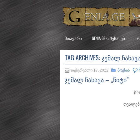
ᲛᲗᲐᲕᲐᲠᲘ
GENIA.GE-Ს ᲨᲔᲡᲐᲮᲔᲑ…
Რ
TAG ARCHIVES:
ᲯᲔᲛᲐᲚ ᲩᲐᲮᲐᲕᲐ
თებერვალი 17, 2022
პოეზია
ჯემალ ჩახავა – „ჩიტი”
გა
თვალები