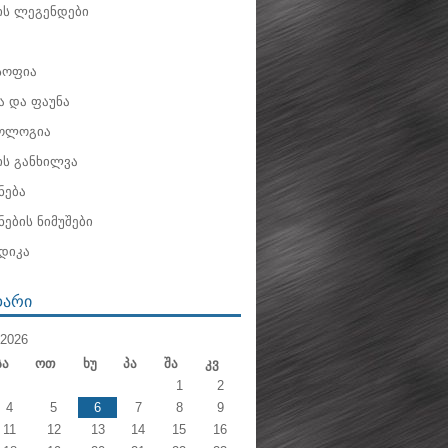
ის ლეგენდები
ოფია
 და ფაუნა
ოლოგია
ის განხილვა
ნება
ების ნიმუშები
დიკა
ᲓᲐᲠᲘ
2026
Სა
Ოთ
Ხუ
Პა
Შა
Კვ
1
2
4
5
6
7
8
9
11
12
13
14
15
16