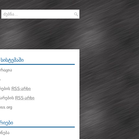
 ᲡᲘᲡᲢᲔᲛᲐᲨᲘ
რაცია
ა
რების
RSS-არხი
ტარების
RSS-არხი
ss.org
ᲠᲘᲔᲑᲘ
ნება