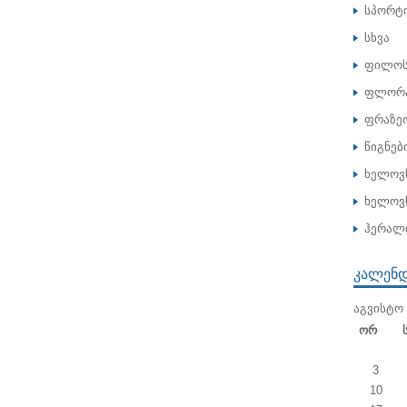
სპორტ
სხვა
ფილოს
ფლორა
ფრაზე
წიგნებ
ხელოვ
ხელოვნ
ჰერალ
ᲙᲐᲚᲔᲜ
ᲐᲒᲕᲘᲡᲢᲝ 
Ორ
3
10