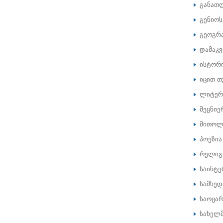
განათ
გენიოს
გეოგრ
დამაკ
ისტორ
იცით თ
ლიტერ
მეცნიე
მითოლ
პოეზია
რელიგ
საინტე
სამხე
საოცარ
სახელ