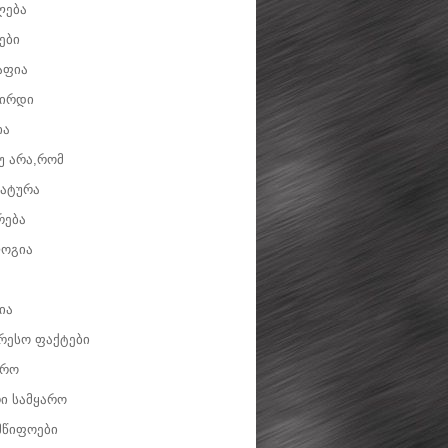
ლება
ები
აფია
ვირდი
ია
უ არა,რომ
ატურა
რება
ოგია
ია
რესო ფაქტები
დრო
ი სამყარო
მწიფოები