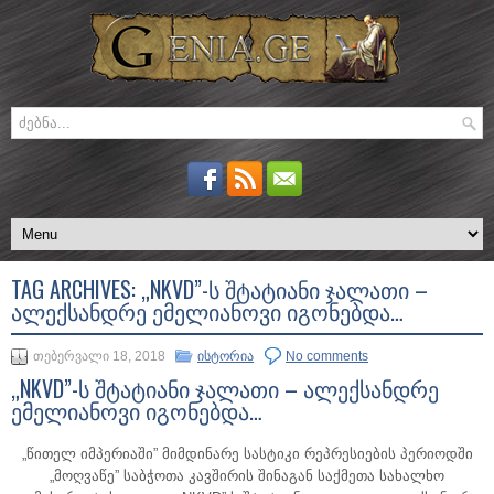
TAG ARCHIVES:
„NKVD”-Ს ᲨᲢᲐᲢᲘᲐᲜᲘ ᲯᲐᲚᲐᲗᲘ –
ᲐᲚᲔᲥᲡᲐᲜᲓᲠᲔ ᲔᲛᲔᲚᲘᲐᲜᲝᲕᲘ ᲘᲒᲝᲜᲔᲑᲓᲐ…
თებერვალი 18, 2018
ისტორია
No comments
„NKVD”-ს შტატიანი ჯალათი – ალექსანდრე
ემელიანოვი იგონებდა…
„წითელ იმპერიაში” მიმდინარე სასტიკი რეპრესიების პერიოდში
„მოღვაწე” საბჭოთა კავშირის შინაგან საქმეთა სახალხო