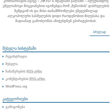
კომისარიატის,იგივე – „NKVD”-ს შტატიანი ჯალათი – ალექსანდრე
ემელიანოვი მოგვიანებით იგონებდა,რომ „მუშაობის” დასრულების
შემდგომ ის და მისი თანამშრომლები უმეტესწილად
ალკოჰოლური სასმელების დიდი რაოდენობით მიღებასა და
მადიანად გამოძღომას ანიჭებდნენ უპირატესობას.
ᲡᲠᲣᲚᲐᲓ
ᲨᲔᲡᲕᲚᲐ ᲡᲘᲡᲢᲔᲛᲐᲨᲘ
რეგისტრაცია
შესვლა
ჩანაწერების
RSS-არხი
კომენტარების
RSS-არხი
WordPress.org
ᲙᲐᲢᲔᲒᲝᲠᲘᲔᲑᲘ
გამოგონება