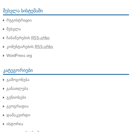
ᲨᲔᲡᲕᲚᲐ ᲡᲘᲡᲢᲔᲛᲐᲨᲘ
რეგისტრაცია
შესვლა
ჩანაწერების
RSS-არხი
კომენტარების
RSS-არხი
WordPress.org
ᲙᲐᲢᲔᲒᲝᲠᲘᲔᲑᲘ
გამოგონება
განათლება
გენიოსები
გეოგრაფია
დამაკვირდი
ისტორია