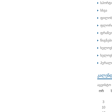
სპორტ
სხვა
ფილოს
ფლორა
ფრაზე
წიგნებ
ხელოვ
ხელოვნ
ჰერალ
ᲙᲐᲚᲔᲜ
ᲐᲒᲕᲘᲡᲢᲝ 
Ორ
3
10