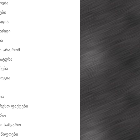
ლება
ები
აფია
ვირდი
ია
უ არა,რომ
ატურა
რება
ოგია
ია
რესო ფაქტები
დრო
ი სამყარო
მწიფოები