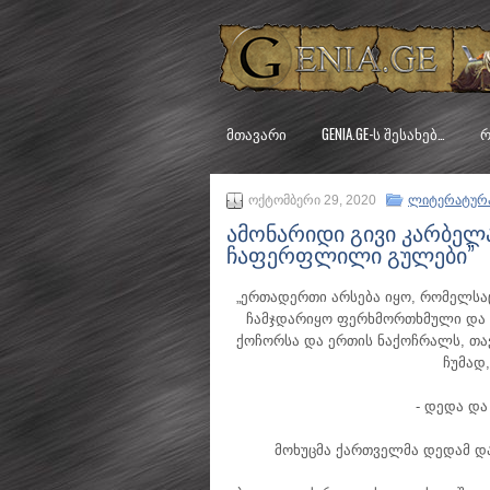
ᲛᲗᲐᲕᲐᲠᲘ
GENIA.GE-Ს ᲨᲔᲡᲐᲮᲔᲑ…
Რ
ოქტომბერი 29, 2020
ლიტერატურ
ამონარიდი გივი კარბელ
ჩაფერფლილი გულები”
„ერთადერთი არსება იყო, რომელსაც
ჩამჯდარიყო ფერხმორთხმული და 
ქოჩორსა და ერთის ნაქოჩრალს,
თა
ჩუმად
- დედა და
მოხუცმა ქართველმა დედამ დ