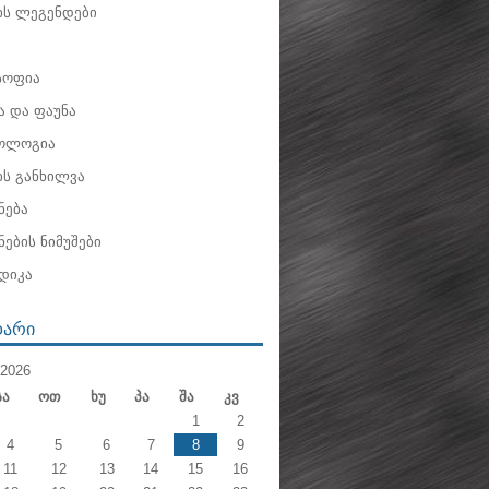
ის ლეგენდები
ოფია
 და ფაუნა
ოლოგია
ის განხილვა
ნება
ების ნიმუშები
დიკა
ᲓᲐᲠᲘ
2026
Სა
Ოთ
Ხუ
Პა
Შა
Კვ
1
2
4
5
6
7
8
9
11
12
13
14
15
16