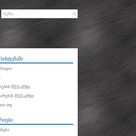
 ᲡᲘᲡᲢᲔᲛᲐᲨᲘ
რაცია
ა
რების
RSS-არხი
ტარების
RSS-არხი
ss.org
ᲠᲘᲔᲑᲘ
ნება