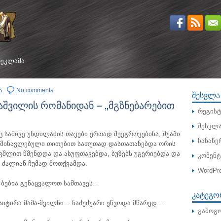
ᲔᲙᲚᲐᲛᲐ
ა
No comments
ᲨᲔᲡᲕᲚᲐ
აშვილის რომანიდან – „მგზნებარებით
რეგისტ
შესვლ
 სამივე უნდილაძის თავები ერთად შეეგროვებინა, შუაში
ჩანაწე
მინავლებული თითებით სათუთად დასთათანებდა ორის
ვშლით წმენდდა და ასუფთავებდა, ბუზებს უგერიებდა და
კომენ
, ძალიან ჩუმად მოთქვამდა.
WordPre
 ბებია გენაცვალოთ სამთავეს…
ᲙᲐᲢᲔᲒᲝ
აიტირა მამა-შვილნი… ნაძუძუარი ეწვოდა მწარედ…
გამოგო