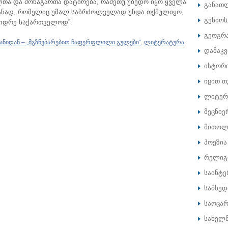
ლთა და მონაგართა დატირება, რამეთუ უბედო იყო ყველა
განათ
ნად, რომელიც უმალ საბრძოლველად უნდა თქმულიყო,
გენიოს
იდრე საქართველოდ”.
გეოგრ
ანიდან – „მგზნებარებით ჩაფერფლილი გულები”
,
ლიტერატურა
დამაკ
ისტორ
იცით თ
ლიტერ
მეცნიე
მითოლ
პოეზია
რელიგ
საინტე
სამხე
საოცარ
სახელ