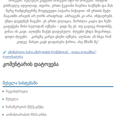
ხრიკები. სულელი კაცების ხრიკები იყო ის ხრიკები. იმიტომ
ვისწავლე ადვილად, თვარა, ერთი ჭკვიანი ჩაერია საქმეში და მას
მერე რამდენჯერმე მოვტყუვდი პატარა ბიჭივით. იმ ერთის მეტი
მაგათში არავინ არ ღირს არაფრად. აბრაგებს კი არა, ინდაურებს
უნდა დევდნენ მაგენი. ეს ერთი ვიღაცაა, მართლა კაცია და ჩემი
გაფუჭება მისი ხელიდან იქნება – ვიცი მე ეს. თუ გავიგე როდისმე,
ვინაა ის კაცი, აღთქმა მაქვს დადებული: ძღვენი უნდა მივართვა,
დიდი ძღვენი… კარგზე კარგი ცხენი იქნება, ალბათ, ან სხვა რამ
კიდევ: მასეთ კაცს დაფასება ჭირია, ასე მწამს მე”.
ამონარიდი ჭაბუა ამირეჯიბის რომანიდან - „დათა თუთაშხია"
,
ლიტერატურა
კომენტარის დატოვება
ᲨᲔᲡᲕᲚᲐ ᲡᲘᲡᲢᲔᲛᲐᲨᲘ
რეგისტრაცია
შესვლა
ჩანაწერების
RSS-არხი
კომენტარების
RSS-არხი