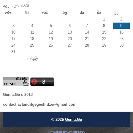
ᲐᲒᲕᲘᲡᲢᲝ 2026
Ორ
Სა
Ოთ
Ხუ
Პა
Შა
Კვ
1
2
3
4
5
6
7
8
9
10
11
12
13
14
15
16
17
18
19
20
21
22
23
24
25
26
27
28
29
30
31
« ოქტ
Genia.Ge c 2013
contact:avtandilgegeshidze@gmail.com
© 2026
Genia.Ge
Powered by
WordPress