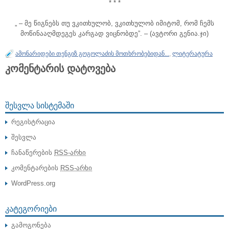
* * *
„ – მე წიგნებს თუ ვკითხულობ, ვკითხულობ იმიტომ, რომ ჩემს
მოწინააღმდეგეს კარგად ვიცნობდე”. – (ავტორი გენია.ჯი)
ამონარიდები თენგიზ გოგოლაძის მოთხრობებიდან...
,
ლიტერატურა
კომენტარის დატოვება
ᲨᲔᲡᲕᲚᲐ ᲡᲘᲡᲢᲔᲛᲐᲨᲘ
რეგისტრაცია
შესვლა
ჩანაწერების
RSS-არხი
კომენტარების
RSS-არხი
WordPress.org
ᲙᲐᲢᲔᲒᲝᲠᲘᲔᲑᲘ
გამოგონება