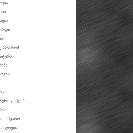
ლება
ები
აფია
ვირდი
ია
უ არა,რომ
ატურა
რება
ოგია
ია
რესო ფაქტები
დრო
ი სამყარო
მწიფოები