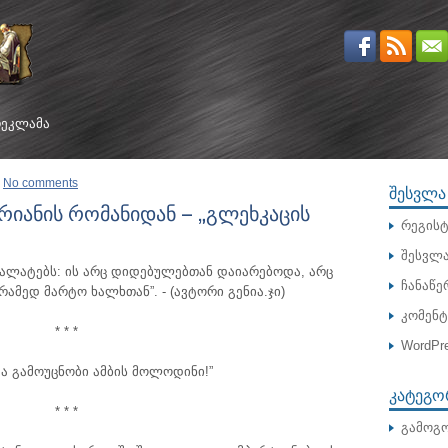
ᲔᲙᲚᲐᲛᲐ
No comments
ᲨᲔᲡᲕᲚᲐ
რიანის რომანიდან – „გლეხკაცის
რეგისტ
შესვლ
ღალატებს: ის არც დიდებულებთან დაიარებოდა, არც
ჩანაწე
რამედ მარტო ხალხთან”.
- (ავტორი გენია.ჯი)
კომენ
* * *
WordPre
აა გამოუცნობი ამბის მოლოდინი!”
ᲙᲐᲢᲔᲒᲝ
* * *
გამოგო