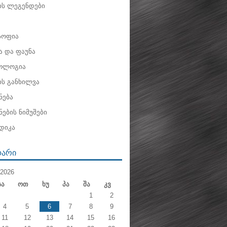
ის ლეგენდები
ოფია
 და ფაუნა
ოლოგია
ის განხილვა
ნება
ების ნიმუშები
დიკა
ᲓᲐᲠᲘ
2026
Სა
Ოთ
Ხუ
Პა
Შა
Კვ
1
2
4
5
6
7
8
9
11
12
13
14
15
16