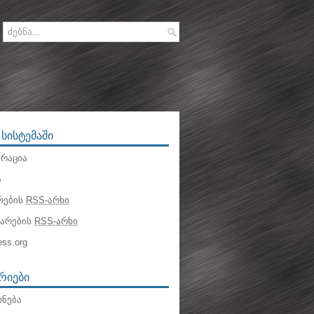
 ᲡᲘᲡᲢᲔᲛᲐᲨᲘ
რაცია
ა
რების
RSS-არხი
ტარების
RSS-არხი
ss.org
ᲠᲘᲔᲑᲘ
ნება