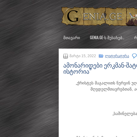
ᲛᲗᲐᲕᲐᲠᲘ
GENIA.GE-Ს ᲨᲔᲡᲐᲮᲔᲑ…
Რ
მარტი 15, 2022
ლიტერატურა
ამონარიდები ერკმან-შატ
ისტორია”
„ქრისტეს მაგალითს ნურვინ უ
მღვდელმთავრებთან, ა
„საშინელებ