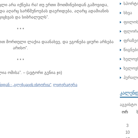
სპორტ
ლი არა იქნება რა! თუ ერთი მოთმინებიდან გამოვიდა,
ა აღარც სარწმუნოებას დაერიდება, აღარც ადამიანის
სხვა
კიცხვას და სიბრალულს”.
ფილოს
* * *
ფლორა
ფრაზე
ით მორთული ლაქია დაანახვე, და ეგონება ციური არსება
არისო”.
წიგნებ
ხელოვ
* * *
ხელოვნ
ია ომისა”. – (ავტორი გენია.ჯი)
ჰერალ
იდან - „გლეხკაცის ისტორია"
,
ლიტერატურა
ᲙᲐᲚᲔᲜ
ᲐᲒᲕᲘᲡᲢᲝ 
Ორ
3
10