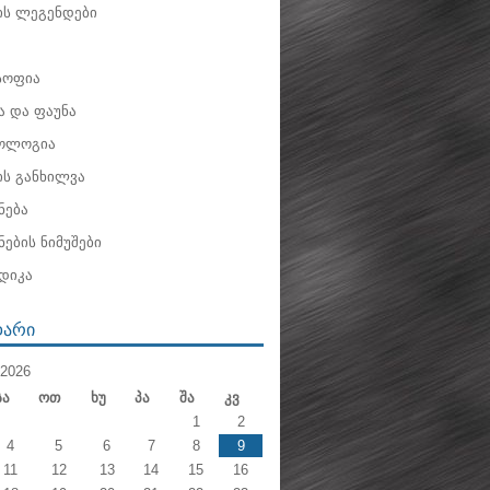
ის ლეგენდები
ოფია
 და ფაუნა
ოლოგია
ის განხილვა
ნება
ების ნიმუშები
დიკა
ᲓᲐᲠᲘ
2026
Სა
Ოთ
Ხუ
Პა
Შა
Კვ
1
2
4
5
6
7
8
9
11
12
13
14
15
16