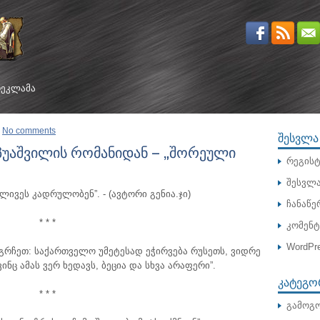
ᲔᲙᲚᲐᲛᲐ
No comments
ᲨᲔᲡᲕᲚᲐ
პუაშვილის რომანიდან – „შორეული
რეგისტ
შესვლ
ველივეს კადრულობენ”.
- (ავტორი გენია.ჯი)
ჩანაწე
* * *
კომენ
WordPre
დაგრჩეთ: საქართველო უმეტესად ეჭირვება რუსეთს, ვიდრე
ნც ამას ვერ ხედავს, ბეცია და სხვა არაფერი”.
ᲙᲐᲢᲔᲒᲝ
* * *
გამოგო