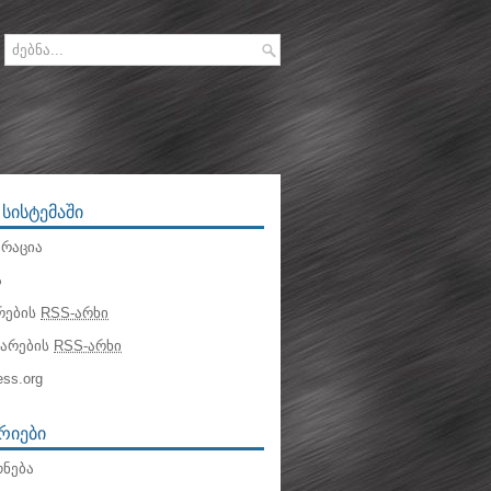
 ᲡᲘᲡᲢᲔᲛᲐᲨᲘ
რაცია
ა
რების
RSS-არხი
ტარების
RSS-არხი
ss.org
ᲠᲘᲔᲑᲘ
ნება