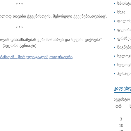
სპორტ
* * *
სხვა
ოლოდ თავისი ქვეყნისთვის, მეზობელი ქვეყნებისთვისაც”.
ფილოს
* * *
ფლორა
ფრაზე
ალის დახამხამებას ვერ მოასწრებ და ხელში გიქრება”. –
(ავტორი გენია.ჯი)
წიგნებ
ხელოვ
მანიდან - „შორეული ციალი"
,
ლიტერატურა
ხელოვნ
ჰერალ
ᲙᲐᲚᲔᲜ
ᲐᲒᲕᲘᲡᲢᲝ 
Ორ
3
10