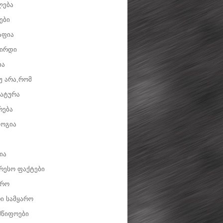
ლება
ები
აფია
ვირდი
ია
უ არა,რომ
ატურა
რება
ოგია
ია
რესო ფაქტები
დრო
ი სამყარო
მწიფოები