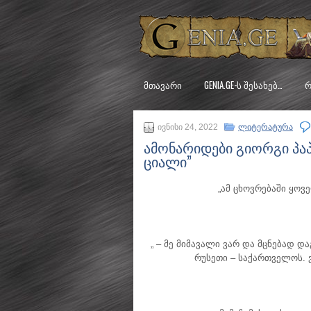
ᲛᲗᲐᲕᲐᲠᲘ
GENIA.GE-Ს ᲨᲔᲡᲐᲮᲔᲑ…
Რ
ივნისი 24, 2022
ლიტერატურა
ამონარიდები გიორგი პა
ციალი”
„ამ ცხოვრებაში ყო
„ – მე მიმავალი ვარ და მცნებად 
რუსეთი – საქართველოს. ვი