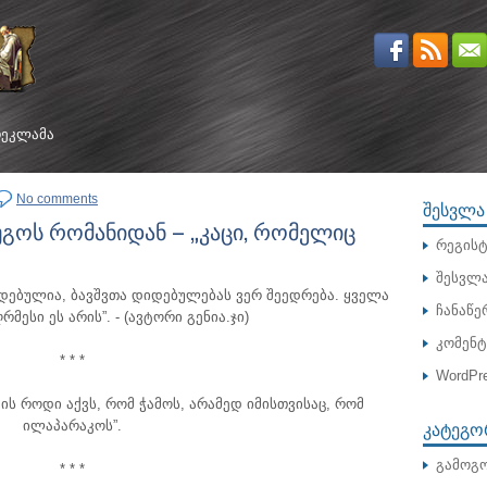
ᲔᲙᲚᲐᲛᲐ
No comments
ᲨᲔᲡᲕᲚᲐ
გოს რომანიდან – „კაცი, რომელიც
რეგისტ
შესვლ
იდებულია, ბავშვთა დიდებულებას ვერ შეედრება. ყველა
ჩანაწე
რმესი ეს არის”.
- (ავტორი გენია.ჯი)
კომენ
* * *
WordPre
ის როდი აქვს, რომ ჭამოს, არამედ იმისთვისაც, რომ
ᲙᲐᲢᲔᲒᲝ
ილაპარაკოს”.
გამოგო
* * *