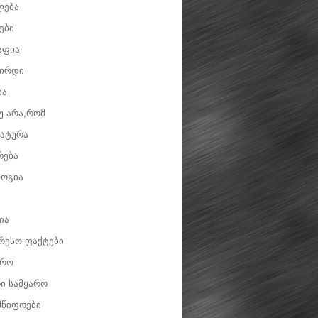
ლება
ები
აფია
ვირდი
ია
უ არა,რომ
ატურა
რება
ოგია
ია
რესო ფაქტები
დრო
ი სამყარო
მწიფოები