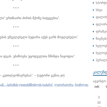
სპორტ
* * *
სხვა
ფილოს
ელი” ერთნაირი ძირის მქონე სიტყვებია”.
ფლორა
* * *
ფრაზე
ების უშველებელი სუდარა აქვს გარს მოვლებული”.
წიგნებ
ხელოვ
* * *
ხელოვნ
ლა დგას. უბიწოება უცოდველთა წმინდა ნაყოფია”.
ჰერალ
* * *
ᲙᲐᲚᲔᲜ
 კეთილგონიერებაა”. – (ავტორი გენია.ჯი)
ᲐᲒᲕᲘᲡᲢᲝ 
ან - „პარიზის ღვითისმშობლის ტაძარი"
,
ლიტერატურა
,
რომელიც
Ორ
3
10