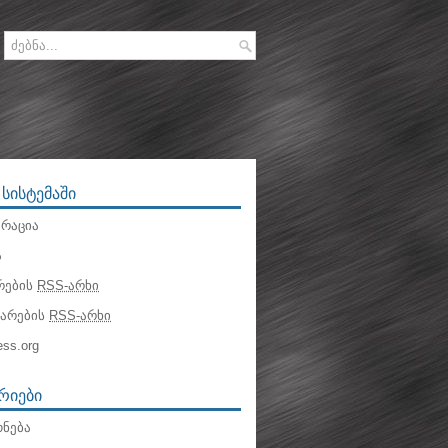
 ᲡᲘᲡᲢᲔᲛᲐᲨᲘ
რაცია
ა
რების
RSS-არხი
ტარების
RSS-არხი
ss.org
ᲠᲘᲔᲑᲘ
ნება