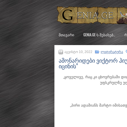
ᲛᲗᲐᲕᲐᲠᲘ
GENIA.GE-Ს ᲨᲔᲡᲐᲮᲔᲑ…
Რ
აგვისტო 10, 2022
ლიტერატურა
ამონარიდები ვიქტორ ჰიუ
იცინის”
„ყოველივე, რაც კი ცხოვრებაში დ
უფსკრულზე უღ
„პირი ადამიანს მარტო იმისათვ