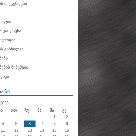
ის ლეგენდები
ოფია
 და ფაუნა
ოლოგია
ის განხილვა
ნება
ების ნიმუშები
დიკა
ᲓᲐᲠᲘ
2026
Სა
Ოთ
Ხუ
Პა
Შა
Კვ
1
2
4
5
6
7
8
9
11
12
13
14
15
16