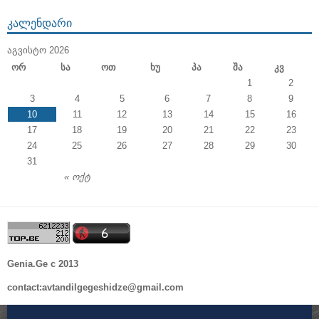
ᲙᲐᲚᲔᲜᲓᲐᲠᲘ
ᲐᲒᲕᲘᲡᲢᲝ 2026
Ორ
Სა
Ოთ
Ხუ
Პა
Შა
Კვ
1
2
3
4
5
6
7
8
9
10
11
12
13
14
15
16
17
18
19
20
21
22
23
24
25
26
27
28
29
30
31
« ოქტ
Genia.Ge c 2013
contact:avtandilgegeshidze@gmail.com