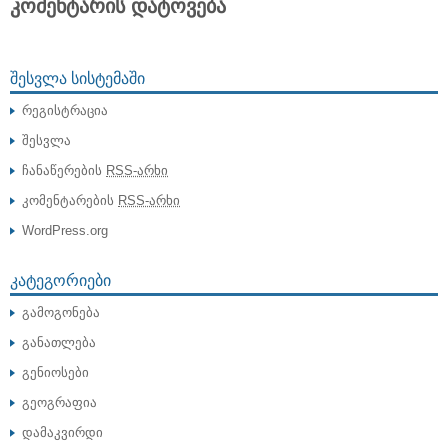
კომენტარის დატოვება
ᲨᲔᲡᲕᲚᲐ ᲡᲘᲡᲢᲔᲛᲐᲨᲘ
რეგისტრაცია
შესვლა
ჩანაწერების
RSS-არხი
კომენტარების
RSS-არხი
WordPress.org
ᲙᲐᲢᲔᲒᲝᲠᲘᲔᲑᲘ
გამოგონება
განათლება
გენიოსები
გეოგრაფია
დამაკვირდი