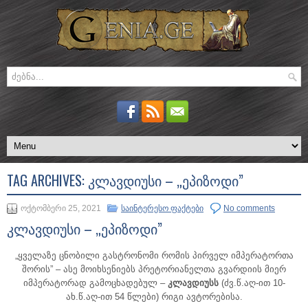
TAG ARCHIVES:
ᲙᲚᲐᲕᲓᲘᲣᲡᲘ – „ᲔᲞᲘᲖᲝᲓᲘ”
ოქტომბერი 25, 2021
საინტერესო ფაქტები
No comments
კლავდიუსი – „ეპიზოდი”
„ყველაზე ცნობილი გასტრონომი რომის პირველ იმპერატორთა
შორის” – ასე მოიხსენიებს პრეტორიანელთა გვარდიის მიერ
იმპერატორად გამოცხადებულ –
კლავდიუსს
(ძვ.წ.აღ-ით 10-
ახ.წ.აღ-ით 54 წლები) რიგი ავტორებისა.