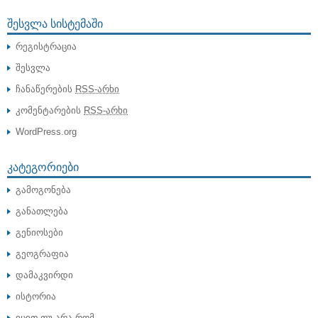
ᲨᲔᲡᲕᲚᲐ ᲡᲘᲡᲢᲔᲛᲐᲨᲘ
რეგისტრაცია
შესვლა
ჩანაწერების
RSS-არხი
კომენტარების
RSS-არხი
WordPress.org
ᲙᲐᲢᲔᲒᲝᲠᲘᲔᲑᲘ
გამოგონება
განათლება
გენიოსები
გეოგრაფია
დამაკვირდი
ისტორია
იცით თუ არა,რომ