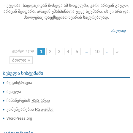
- ეტყობა, სადღაციდან მოხვდა ამ სოფელში, კარი არავინ გაუღო,
არავინ შეიფარა, არავინ უმასპინძლა უტყვ სტუმარს. ის კი არა და,
ძაღლებიც დაუქსევიათ სეირის საყურებლად.
ᲡᲠᲣᲚᲐᲓ
1
2
3
4
5
...
10
...
»
გვერდი 1 (14)
ბოლო »
ᲨᲔᲡᲕᲚᲐ ᲡᲘᲡᲢᲔᲛᲐᲨᲘ
რეგისტრაცია
შესვლა
ჩანაწერების
RSS-არხი
კომენტარების
RSS-არხი
WordPress.org
ᲙᲐᲢᲔᲒᲝᲠᲘᲔᲑᲘ