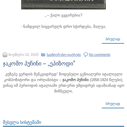
„ – ქალი გყვარებია?
- ნამდვილ სიყვარულს დრო სჭირდება, შალვა,
ᲡᲠᲣᲚᲐᲓ
ნოემბერი 16, 2020
საინტერესო ფაქტები
No comments
ჯაკომო პუჩინი – „ეპიზოდი”
„ჯუზეპე ვერდის მემკვიდრედ” წოდებული გენიალური იტალიელი
კომპოზიტორი და ორღანისტი –
ჯაკომო პუჩინი
(1858-1924 წლები),
ვინაც იმ პერიოდის იტალიაში ერთ-ერთ უმდიდრეს ადამიანად იყო
მიჩნეული,
ᲡᲠᲣᲚᲐᲓ
ᲨᲔᲡᲕᲚᲐ ᲡᲘᲡᲢᲔᲛᲐᲨᲘ