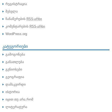
რეგისტრაცია
შესვლა
ჩანაწერების
RSS-არხი
კომენტარების
RSS-არხი
WordPress.org
ᲙᲐᲢᲔᲒᲝᲠᲘᲔᲑᲘ
გამოგონება
განათლება
გენიოსები
გეოგრაფია
დამაკვირდი
ისტორია
იცით თუ არა,რომ
ლიტერატურა