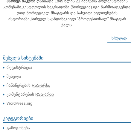
ჰარიეტ ბაკერი
დაიბადა 1845 წლის 21 იანვარს ჰოლმესტრანის
კომუნაში,ვესტფოლის საგრაფოში (ნორვეგია).იგი წარმოადგენდა
დიდ ნორვეგიელ მხატვარს და სახვითი ხელოვნების
ისტორიაში,პირველ სკანდინავიელ “პროფესიონალ” მხატვარ
ქალს.
ᲡᲠᲣᲚᲐᲓ
ᲨᲔᲡᲕᲚᲐ ᲡᲘᲡᲢᲔᲛᲐᲨᲘ
რეგისტრაცია
შესვლა
ჩანაწერების
RSS-არხი
კომენტარების
RSS-არხი
WordPress.org
ᲙᲐᲢᲔᲒᲝᲠᲘᲔᲑᲘ
გამოგონება