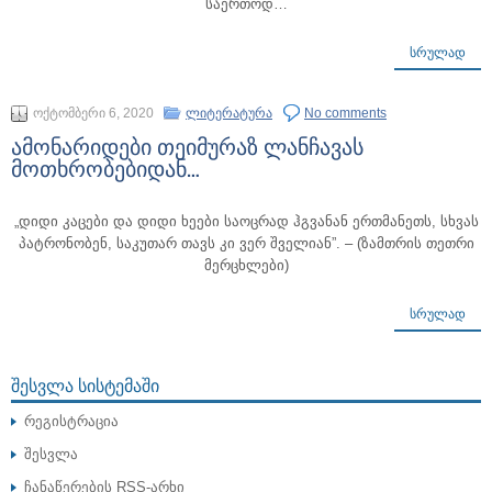
საერთოდ…
ᲡᲠᲣᲚᲐᲓ
ოქტომბერი 6, 2020
ლიტერატურა
No comments
ამონარიდები თეიმურაზ ლანჩავას
მოთხრობებიდან…
„დიდი კაცები და დიდი ხეები საოცრად ჰგვანან ერთმანეთს, სხვას
პატრონობენ, საკუთარ თავს კი ვერ შველიან”. – (ზამთრის თეთრი
მერცხლები)
ᲡᲠᲣᲚᲐᲓ
ᲨᲔᲡᲕᲚᲐ ᲡᲘᲡᲢᲔᲛᲐᲨᲘ
რეგისტრაცია
შესვლა
ჩანაწერების
RSS-არხი