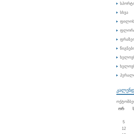
სპორტ
სხვა
ფილოს
ფლორა
ფრაზე
წიგნებ
ხელოვ
ხელოვნ
ჰერალ
ᲙᲐᲚᲔᲜ
ᲝᲥᲢᲝᲛᲑᲔ
Ორ
5
12