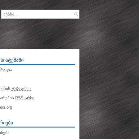
 ᲡᲘᲡᲢᲔᲛᲐᲨᲘ
რაცია
ა
რების
RSS-არხი
ტარების
RSS-არხი
ss.org
ᲠᲘᲔᲑᲘ
ნება