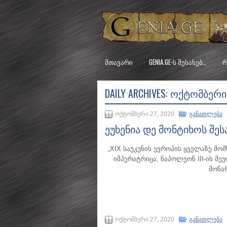
ᲛᲗᲐᲕᲐᲠᲘ
GENIA.GE-Ს ᲨᲔᲡᲐᲮᲔᲑ…
Რ
DAILY ARCHIVES:
ᲝᲥᲢᲝᲛᲑᲔᲠᲘ 2
ოქტომბერი 27, 2020
განათლება
ეუხენია დე მონტიხოს შეს
„XIX საუკუნის ევროპის ყველაზე მ
იმპერატრიცა, ნაპოლეონ III-ის მ
მონა
ოქტომბერი 27, 2020
განათლება