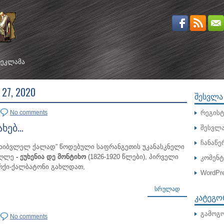
ᲔᲙᲚᲐᲛᲐ
7, 2020
ᲨᲔᲡᲕᲚᲐ
No comments
რეგისტ
ახებ…
შესვლ
ჩანაწე
ომხიბვლელ ქალად” წოდებული საფრანგეთის უკანასკნელი
ეუღლე
- ეუხენია დე მონტიხო
(1826-1920 წლები), პირველი
კომენ
რქი-ქალბატონი გახლდათ,
WordPre
ᲡᲠᲣᲚᲐᲓ
ᲙᲐᲢᲔᲒᲝ
გამოგო
No comments