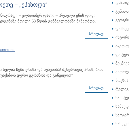
ეთე – „ეპიზოდი”
განათ
გენიოს
თნოგრაფი – ვლადიმერ დალი – „რუსული ენის დიდი
გეოგრ
ედგენაზე მთელი 53 წლის განმავლობაში მუშაობდა.
დამაკ
ᲡᲠᲣᲚᲐᲓ
ისტორ
იცით თ
comments
ლიტერ
მეცნიე
ი სულია ჩემი ერისა და ბუნებისა! ბუნებრივიც არის, რომ
მითოლ
ფაქიზოს უფრო ვგრძნობ და განვიცდი!”
პოეზია
ᲡᲠᲣᲚᲐᲓ
რელიგ
საინტე
სამხე
საოცარ
სახელ