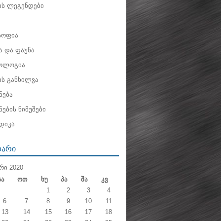
ის ლეგენდები
ოფია
 და ფაუნა
ოლოგია
ის განხილვა
ნება
ების ნიმუშები
დიკა
ᲓᲐᲠᲘ
ᲠᲘ 2020
Სა
Ოთ
Ხუ
Პა
Შა
Კვ
1
2
3
4
6
7
8
9
10
11
13
14
15
16
17
18