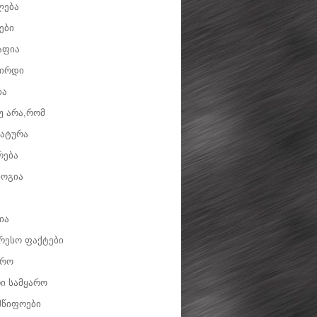
ლება
ები
აფია
ვირდი
ია
უ არა,რომ
ატურა
რება
ოგია
ია
რესო ფაქტები
დრო
ი სამყარო
მწიფოები