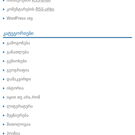
ჩანაწერების
RSS-არხი
კომენტარების
RSS-არხი
WordPress.org
ᲙᲐᲢᲔᲒᲝᲠᲘᲔᲑᲘ
გამოგონება
განათლება
გენიოსები
გეოგრაფია
დამაკვირდი
ისტორია
იცით თუ არა,რომ
ლიტერატურა
მეცნიერება
მითოლოგია
პოეზია