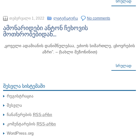
ᲡᲠᲣᲚᲐᲓ
თებერვალი 1, 2022
ლიტერატურა
No comments
ამონარიდები ანტონ ჩეხოვის
მოთხრობებიდან…
„ყოველი ადამიანის დანიშნულებაა, ეძიოს სიმართლე, ცხოვრების
აზრი”. – (სახლი მეზონინით)
ᲡᲠᲣᲚᲐᲓ
ᲨᲔᲡᲕᲚᲐ ᲡᲘᲡᲢᲔᲛᲐᲨᲘ
რეგისტრაცია
შესვლა
ჩანაწერების
RSS-არხი
კომენტარების
RSS-არხი
WordPress.org