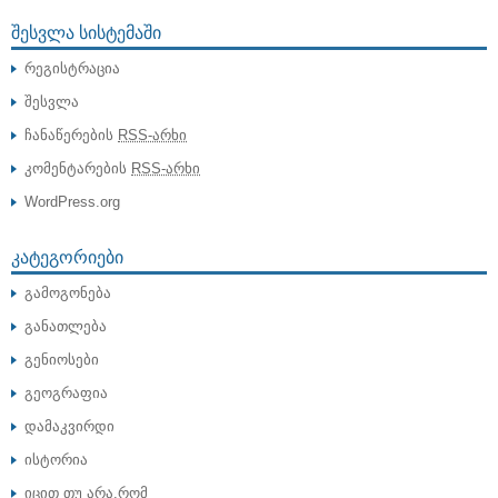
ᲨᲔᲡᲕᲚᲐ ᲡᲘᲡᲢᲔᲛᲐᲨᲘ
რეგისტრაცია
შესვლა
ჩანაწერების
RSS-არხი
კომენტარების
RSS-არხი
WordPress.org
ᲙᲐᲢᲔᲒᲝᲠᲘᲔᲑᲘ
გამოგონება
განათლება
გენიოსები
გეოგრაფია
დამაკვირდი
ისტორია
იცით თუ არა,რომ